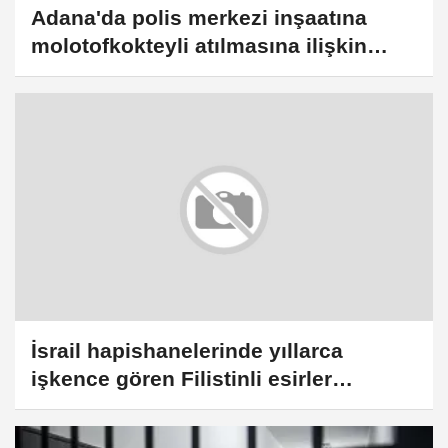
Adana'da polis merkezi inşaatına
molotofkokteyli atılmasına ilişkin
davada karar
İsrail hapishanelerinde yıllarca
işkence gören Filistinli esirler
yaşadıklarını anlattı