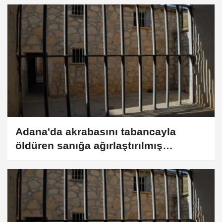
Adana'da akrabasını tabancayla
öldüren sanığa ağırlaştırılmış
müebbet hapis cezası verildi