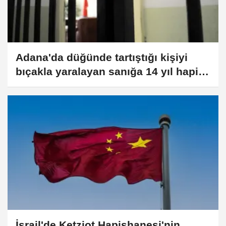
Adana'da düğünde tartıştığı kişiyi
bıçakla yaralayan sanığa 14 yıl hapis
cezası
İsrail'de Ketziot Hapishanesi'nin