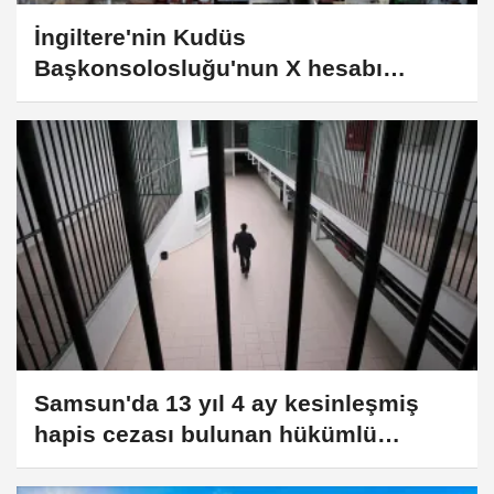
İngiltere'nin Kudüs
Başkonsolosluğu'nun X hesabı
Filistinli tutuklulara ilişkin paylaşım
sonrası askıya alındı
Samsun'da 13 yıl 4 ay kesinleşmiş
hapis cezası bulunan hükümlü
yakalandı