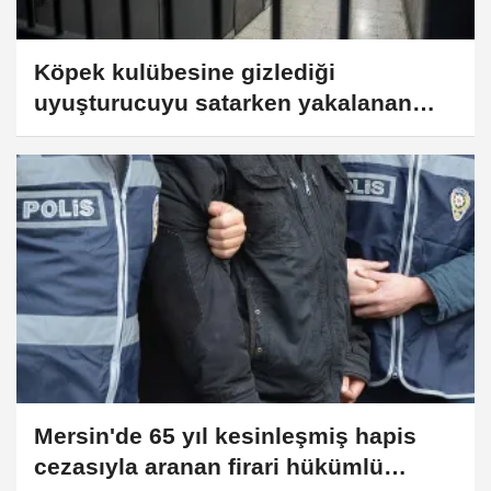
Köpek kulübesine gizlediği
uyuşturucuyu satarken yakalanan
sanığa 15 yıl 7 ay 15 gün hapis
Mersin'de 65 yıl kesinleşmiş hapis
cezasıyla aranan firari hükümlü