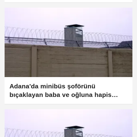
yakalandı
Adana'da minibüs şoförünü
bıçaklayan baba ve oğluna hapis
cezası verildi