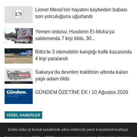
Lionel Messi'nin hayatını kaybeden babası
son yolculuğuna uğurlandı
Yemen ordusu: Husilerin El-Muha'ya
saldırısında 7 kişi öldü, 30...
Bitlis'te 3 otomobilin karıştığı trafik kazasında
4 kişi yaralandı
Sakarya’da devrilen traktörün altında kalan
yaşlı adam öldü
GÜNDEM ÖZETİNE EK / 10 Ağustos 2026
YEREL HABERLER
Yayınlanma: 29 Haziran 2026 - 09:24
Sizlere daha iyi hizmet sunabilmek adına sitemizde çerez konumlandırmaktayız.