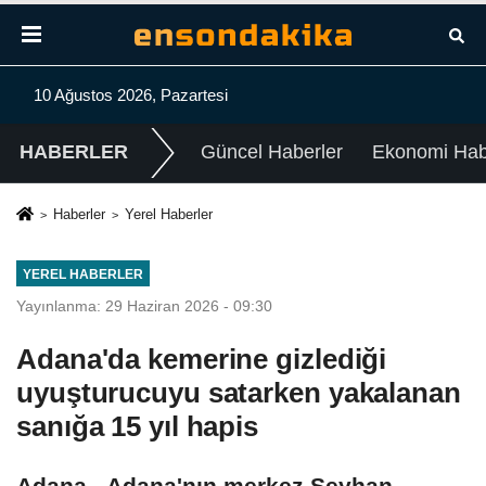
10 Ağustos 2026, Pazartesi
HABERLER
Güncel Haberler
Ekonomi Habe
Haberler
Yerel Haberler
YEREL HABERLER
Yayınlanma: 29 Haziran 2026 - 09:30
Adana'da kemerine gizlediği
uyuşturucuyu satarken yakalanan
sanığa 15 yıl hapis
Adana - Adana'nın merkez Seyhan