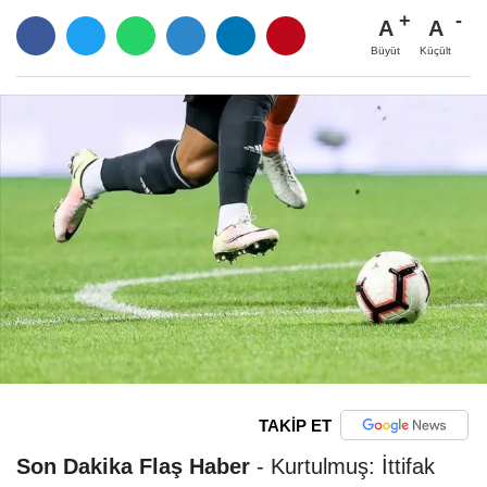
A
A
Büyüt
Küçült
TAKİP ET
Son Dakika Flaş Haber
-
Kurtulmuş: İttifak