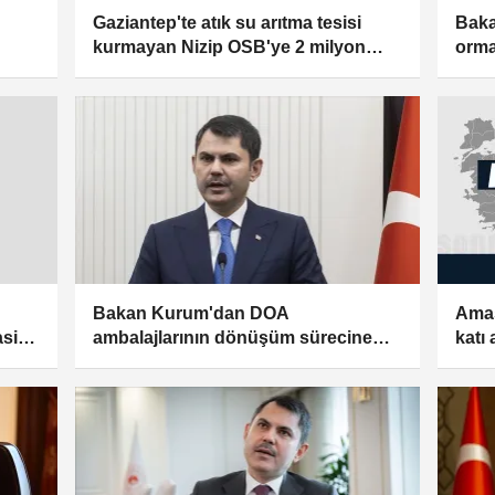
Gaziantep'te atık su arıtma tesisi
Baka
kurmayan Nizip OSB'ye 2 milyon
orman
lirayı aşkın ceza
payl
Bakan Kurum'dan DOA
Amas
ambalajlarının dönüşüm sürecine
katı 
asite
ilişkin paylaşım