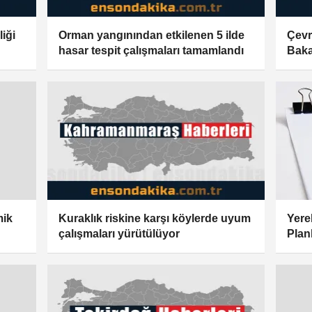
liği
Orman yangınından etkilenen 5 ilde
Çevre
hasar tespit çalışmaları tamamlandı
Baka
konu
Kuraklık riskine karşı köylerde uyum
Yere
mik
çalışmaları yürütülüyor
Plan
Gaze