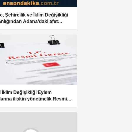
, Şehircilik ve İklim Değişikliği
nlığından Adana'daki afet
tlarına ilişkin açıklama
l İklim Değişikliği Eylem
larına ilişkin yönetmelik Resmi
te'de