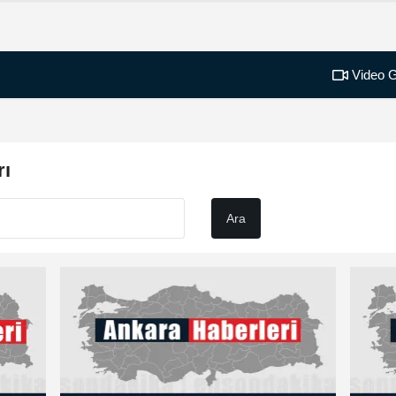
Video G
rı