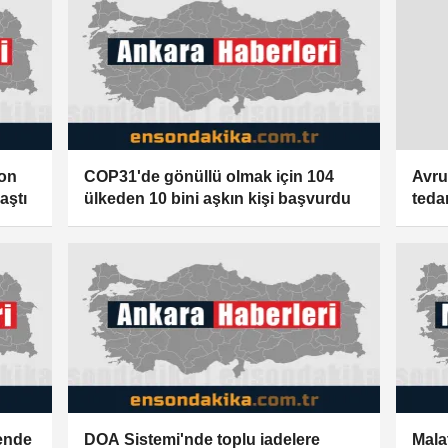
son
COP31'de gönüllü olmak için 104
Avru
aştı
ülkeden 10 bini aşkın kişi başvurdu
tedar
ende
DOA Sistemi'nde toplu iadelere
Mala