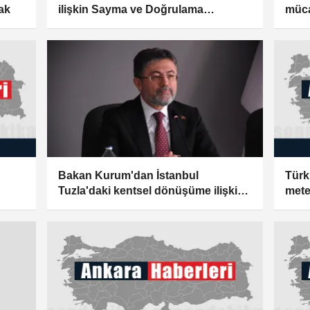
ak
ilişkin Sayma ve Doğrulama
müca
Merkezleri kuruldu
alınd
Bakan Kurum'dan İstanbul
Türk
Tuzla'daki kentsel dönüşüme ilişkin
mete
paylaşım: