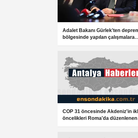
Adalet Bakanı Gürlek'ten depre
bölgesinde yapılan çalışmalara
ilişkin paylaşım:
COP 31 öncesinde Akdeniz'in ik
öncelikleri Roma'da düzenlenen
panelde ele alındı