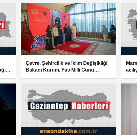
Çevre, Şehircilik ve İklim Değişikliği
Marm
ağır
Bakanı Kurum, Fas Milli Günü
açıl
Programı'nda konuştu