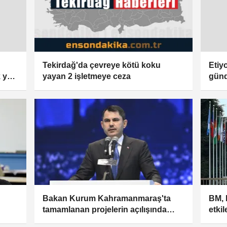
Tekirdağ'da çevreye kötü koku
Etiy
yayan 2 işletmeye ceza
k yaz
günd
kamp
Bakan Kurum Kahramanmaraş'ta
BM, 
tamamlanan projelerin açılışında
etkil
konuştu
çıkt