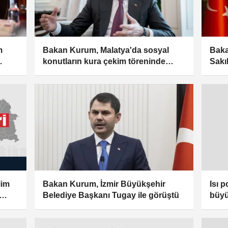
m
Bakan Kurum, Malatya'da sosyal
Baka
konutların kura çekim töreninde
Sakı
konuştu
lim
Bakan Kurum, İzmir Büyükşehir
Isı 
Belediye Başkanı Tugay ile görüştü
büyü
çözü