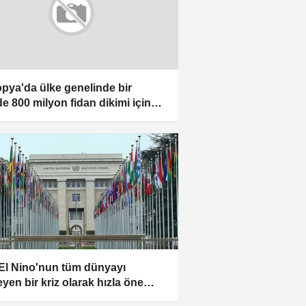
opya'da ülke genelinde bir
e 800 milyon fidan dikimi için
anya başlatıldı
El Nino'nun tüm dünyayı
eyen bir kriz olarak hızla öne
ığı uyarısında bulundu