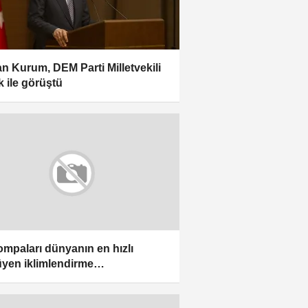
n Kurum, DEM Parti Milletvekili
k ile görüştü
pompaları dünyanın en hızlı
yen iklimlendirme
mlerinden biri haline geliyor