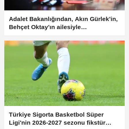
Adalet Bakanlığından, Akın Gürlek'in,
Behçet Oktay'ın ailesiyle
görüşmesine ilişkin açıklama
Türkiye Sigorta Basketbol Süper
Ligi'nin 2026-2027 sezonu fikstür