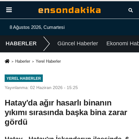
8 Ağustos 2026, Cumartesi
HABERLER
Güncel Haberler
Ekonomi Habe
Haberler
Yerel Haberler
YEREL HABERLER
Yayınlanma: 02 Haziran 2026 - 15:25
Hatay'da ağır hasarlı binanın
yıkımı sırasında başka bina zarar
gördü
Hatay - Hatay'ın İskenderun ilçesinde, 6