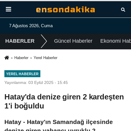
7 Ağustos 2026, Cuma
HABERLER
Güncel Haberler
Ekonomi Habe
Haberler
Yerel Haberler
YEREL HABERLER
Yayınlanma: 03 Eylül 2025 - 15:45
Hatay'da denize giren 2 kardeşten
1'i boğuldu
Hatay - Hatay'ın Samandağ ilçesinde
denize giren yabancı uyruklu 2