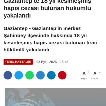
Gaziantep'te 18 yıl kesinleşmiş
hapis cezası bulunan hükümlü
yakalandı
Gaziantep - Gaziantep'in merkez
Şahinbey ilçesinde hakkında 18 yıl
kesinleşmiş hapis cezası bulunan firari
hükümlü yakalandı.
03 Eylül 2025 - 15:45
YEREL HABERLER
A
A
Büyüt
Küçült