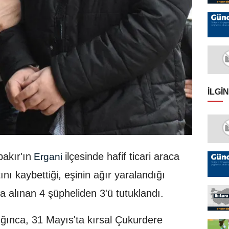
İLGIN
akır'ın
ilçesinde hafif ticari araca
Ergani
ı kaybettiği, eşinin ağır yaralandığı
tına alınan 4 şüpheliden 3'ü tutuklandı.
ğınca, 31 Mayıs'ta kırsal Çukurdere