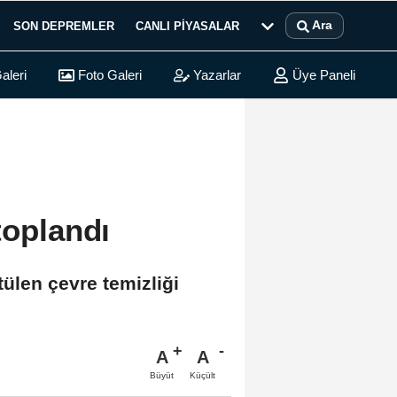
Ara
SON DEPREMLER
CANLI PIYASALAR
aleri
Foto Galeri
Yazarlar
Üye Paneli
toplandı
tülen çevre temizliği
A
A
Büyüt
Küçült