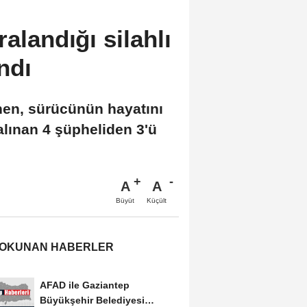
ralandığı silahlı
andı
enen, sürücünün hayatını
 alınan 4 şüpheliden 3'ü
A
A
Büyüt
Küçült
 OKUNAN HABERLER
AFAD ile Gaziantep
Büyükşehir Belediyesi