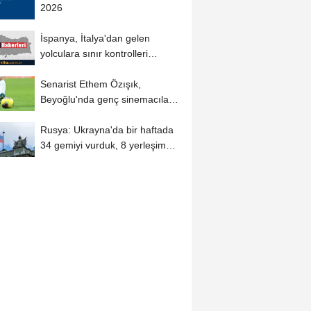
2026
İspanya, İtalya'dan gelen
yolculara sınır kontrolleri
uygulayacak
Senarist Ethem Özışık,
Beyoğlu'nda genç sinemacılarla
bir araya...
Rusya: Ukrayna'da bir haftada
34 gemiyi vurduk, 8 yerleşim
yerini ele...