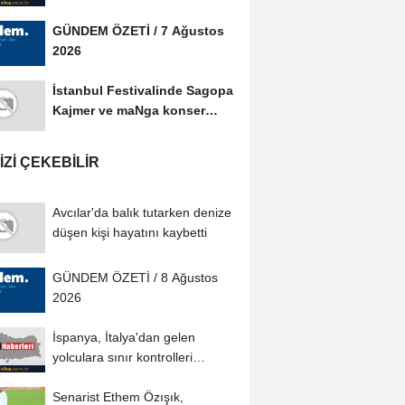
arasında Afet Farkındalık...
GÜNDEM ÖZETİ / 7 Ağustos
2026
İstanbul Festivalinde Sagopa
Kajmer ve maNga konser
verdi
IZI ÇEKEBILIR
Avcılar'da balık tutarken denize
düşen kişi hayatını kaybetti
GÜNDEM ÖZETİ / 8 Ağustos
2026
İspanya, İtalya'dan gelen
yolculara sınır kontrolleri
uygulayacak
Senarist Ethem Özışık,