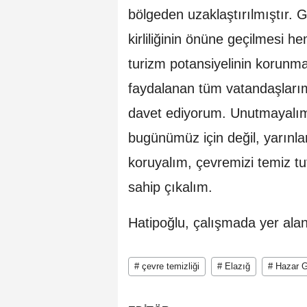
bölgeden uzaklaştırılmıştır. 
kirliliğinin önüne geçilmesi 
turizm potansiyelinin korunm
faydalanan tüm vatandaşları
davet ediyorum. Unutmayalım 
bugünümüz için değil, yarınla
koruyalım, çevremizi temiz tut
sahip çıkalım.
Hatipoğlu, çalışmada yer alan 
# çevre temizliği
# Elazığ
# Hazar G