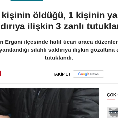
kişinin öldüğü, 1 kişinin ya
dırıya ilişkin 3 zanlı tutukl
'ın Ergani ilçesinde hafif ticari araca düzenl
 yaralandığı silahlı saldırıya ilişkin gözaltına
tutuklandı.
TAKİP ET
ÇOK