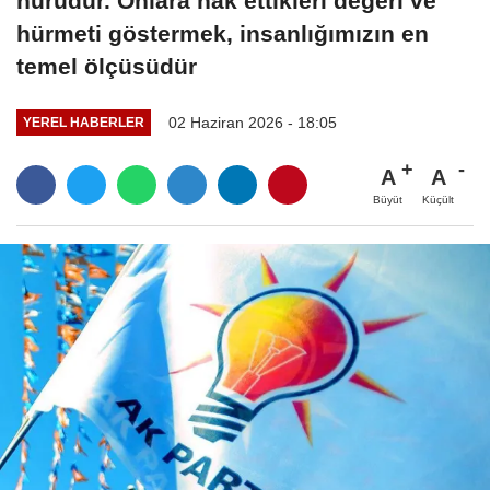
nurudur. Onlara hak ettikleri değeri ve
hürmeti göstermek, insanlığımızın en
temel ölçüsüdür
02 Haziran 2026 - 18:05
YEREL HABERLER
A
A
Büyüt
Küçült