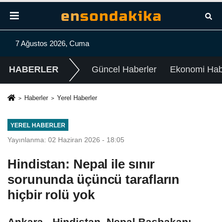
7 Ağustos 2026, Cuma
HABERLER
Güncel Haberler
Ekonomi Habe
Haberler
Yerel Haberler
YEREL HABERLER
Yayınlanma: 02 Haziran 2026 - 18:05
Hindistan: Nepal ile sınır
sorununda üçüncü tarafların
hiçbir rolü yok
Ankara - Hindistan, Nepal Başbakanı