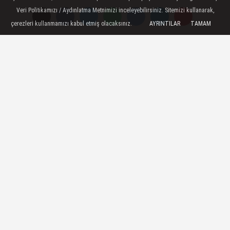
Yayınlanma: 04 Haziran 2026 - 12:35
Veri Politikamızı / Aydınlatma Metnimizi inceleyebilirsiniz. Sitemizi kullanarak,
çerezleri kullanmamızı kabul etmiş olacaksınız.
AYRINTILAR
TAMAM
DAP, 15 ilde 2 bin 133 projeye 18
milyar lira destek sağladı
Erzurum - Doğu Anadolu Projesi Bölge
Kalkınma İdaresi Başkanı Halil İbrahim
Güray: - DAP Bölge Kalkınma İdaresi,
kuruluşundan bugüne kadar 15 ilden
oluşan bölgemizde ciddi bir yatırım
hacmi gerçekleştirmiştir. İdaremiz,
bugüne kadar bölgemizde toplam 2 bin
133 projeyi desteklemiştir. Bu destekler
için sağlanan toplam kaynak, 18 milyar
Türk lirasına ulaşmıştır