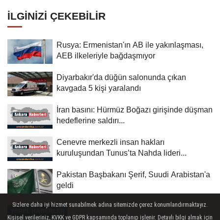
İLGINIZI ÇEKEBILIR
Rusya: Ermenistan'ın AB ile yakınlaşması,
AEB ilkeleriyle bağdaşmıyor
Diyarbakır'da düğün salonunda çıkan
kavgada 5 kişi yaralandı
İran basını: Hürmüz Boğazı girişinde düşman
hedeflerine saldırı...
Cenevre merkezli insan hakları
kuruluşundan Tunus’ta Nahda lideri...
Pakistan Başbakanı Şerif, Suudi Arabistan'a
geldi
Sizlere daha iyi hizmet sunabilmek adına sitemizde çerez konumlandırmaktayız.
YEREL HABERLER
Kişisel verileriniz, KVKK ve GDPR kapsamında toplanıp işlenir. Detaylı bilgi almak için