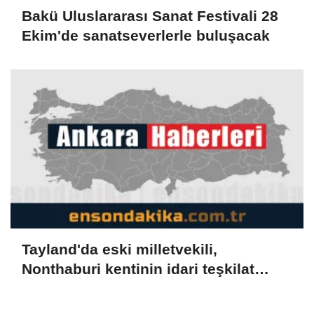
Bakü Uluslararası Sanat Festivali 28
Ekim'de sanatseverlerle buluşacak
Tayland'da eski milletvekili,
Nonthaburi kentinin idari teşkilat
başkanını öldürdüğü gerekçesiyle
gözaltına alındı