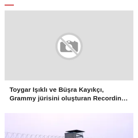
Toygar Işıklı ve Büşra Kayıkçı,
Grammy jürisini oluşturan Recording
Academy üyeleri arasına seçildi