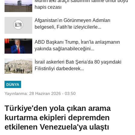
Münih'teki araçlı saldırının failine ömür boyu
hapis cezası
Afganistan'ın Görünmeyen Adımları
belgeseli, Fatih'te izleyicilerle...
ABD Başkanı Trump, İran'la anlaşmanın
yakında sağlanabileceğini...
İsrail askerleri Batı Şeria'da 80 yaşındaki
Filistinliyi darbederek...
DÜNYA
Yayınlanma: 28 Haziran 2026 - 03:50
Türkiye'den yola çıkan arama
kurtarma ekipleri depremden
etkilenen Venezuela'ya ulaştı