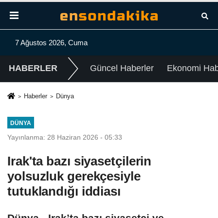
7 Ağustos 2026, Cuma
HABERLER
Güncel Haberler
Ekonomi Habe
Haberler
Dünya
DÜNYA
Yayınlanma: 28 Haziran 2026 - 05:33
Irak'ta bazı siyasetçilerin
yolsuzluk gerekçesiyle
tutuklandığı iddiası
Dünya - Irak’ta bazı siyasetçi ve