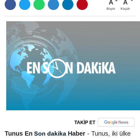
A
A
Büyüt
Küçült
TAKİP ET
Tunus En
Haber
- Tunus, iki ülke
Son dakika