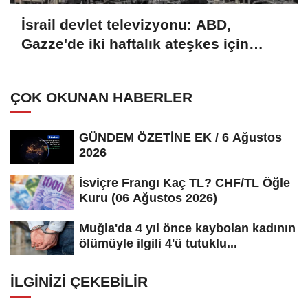
İsrail devlet televizyonu: ABD,
Gazze'de iki haftalık ateşkes için
İsrail'e baskı yapıyor
ÇOK OKUNAN HABERLER
GÜNDEM ÖZETİNE EK / 6 Ağustos
2026
İsviçre Frangı Kaç TL? CHF/TL Öğle
Kuru (06 Ağustos 2026)
Muğla'da 4 yıl önce kaybolan kadının
ölümüyle ilgili 4'ü tutuklu...
İLGINIZI ÇEKEBILIR