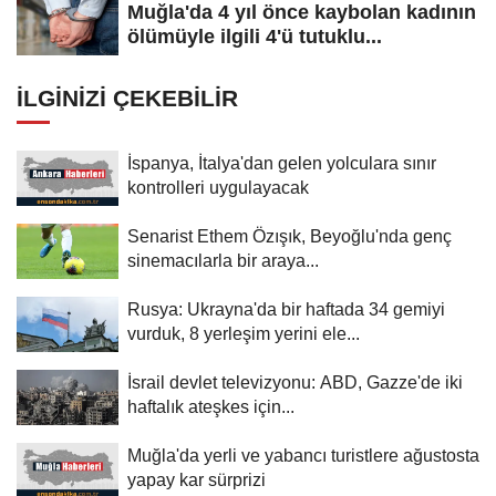
Muğla'da 4 yıl önce kaybolan kadının
ölümüyle ilgili 4'ü tutuklu...
İLGINIZI ÇEKEBILIR
İspanya, İtalya'dan gelen yolculara sınır
kontrolleri uygulayacak
Senarist Ethem Özışık, Beyoğlu'nda genç
sinemacılarla bir araya...
Rusya: Ukrayna'da bir haftada 34 gemiyi
vurduk, 8 yerleşim yerini ele...
İsrail devlet televizyonu: ABD, Gazze'de iki
haftalık ateşkes için...
Muğla'da yerli ve yabancı turistlere ağustosta
yapay kar sürprizi