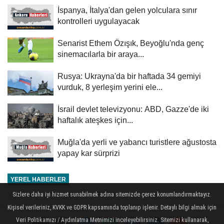
İspanya, İtalya'dan gelen yolculara sınır
kontrolleri uygulayacak
Senarist Ethem Özışık, Beyoğlu'nda genç
sinemacılarla bir araya...
Rusya: Ukrayna'da bir haftada 34 gemiyi
vurduk, 8 yerleşim yerini ele...
İsrail devlet televizyonu: ABD, Gazze'de iki
haftalık ateşkes için...
Muğla'da yerli ve yabancı turistlere ağustosta
yapay kar sürprizi
YEREL HABERLER
Yayınlanma: 12 Haziran 2025 - 18:55
Sizlere daha iyi hizmet sunabilmek adına sitemizde çerez konumlandırmaktayız.
Kişisel verileriniz, KVKK ve GDPR kapsamında toplanıp işlenir. Detaylı bilgi almak için
ABD'nin İsrail Büyükelçisi,
Veri Politikamızı / Aydınlatma Metnimizi inceleyebilirsiniz. Sitemizi kullanarak,