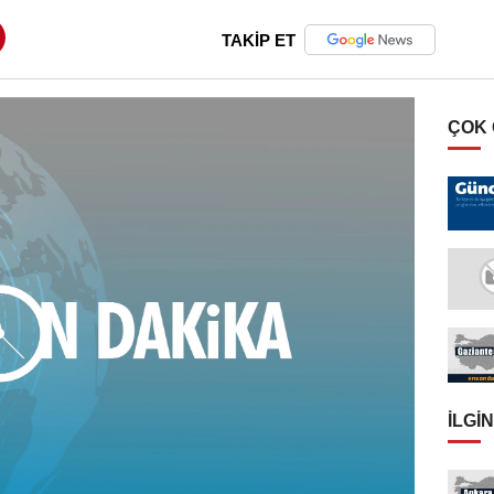
TAKİP ET
ÇOK
İLGIN