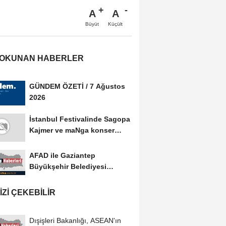
A
A
Büyüt
Küçült
 OKUNAN HABERLER
GÜNDEM ÖZETİ / 7 Ağustos
2026
İstanbul Festivalinde Sagopa
Kajmer ve maNga konser
verdi
AFAD ile Gaziantep
Büyükşehir Belediyesi
arasında Afet Farkındalık...
IZI ÇEKEBILIR
Dışişleri Bakanlığı, ASEAN'ın