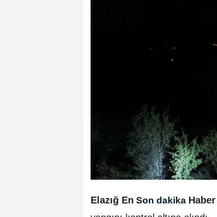
Elazığ En
Haber
Son dakika