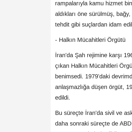
rampalarıyla kamu hizmet bina
aldıkları öne sürülmüş, bağy,
tehdit gibi suçlardan idam ed
- Halkın Mücahitleri Örgütü
İran'da Şah rejimine karşı 196
çıkan Halkın Mücahitleri Örgü
benimsedi. 1979'daki devrimd
anlaşmazlığa düşen örgüt, 198
edildi.
Bu süreçte İran'da sivil ve as
daha sonraki süreçte de ABD