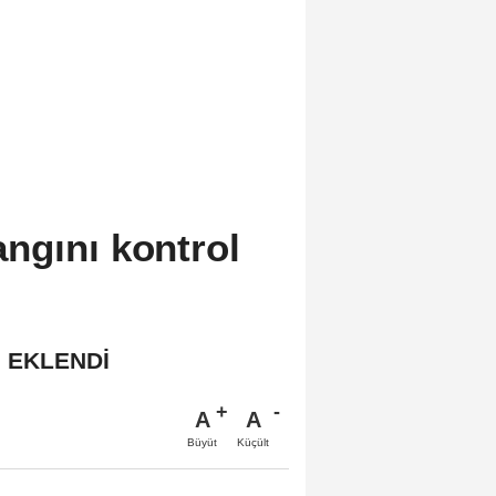
ngını kontrol
İ EKLENDİ
A
A
Büyüt
Küçült