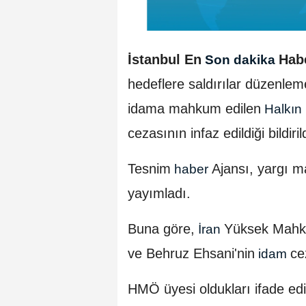
İstanbul En
Hab
Son dakika
hedeflere saldırılar düzenle
idama mahkum edilen
Halkın 
cezasının infaz edildiği bildirild
Tesnim
Ajansı, yargı m
haber
yayımladı.
Buna göre,
Yüksek Mahke
İran
ve Behruz Ehsani'nin
ce
idam
HMÖ üyesi oldukları ifade edi