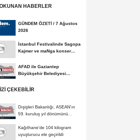
 OKUNAN HABERLER
GÜNDEM ÖZETİ / 7 Ağustos
2026
İstanbul Festivalinde Sagopa
Kajmer ve maNga konser
verdi
AFAD ile Gaziantep
Büyükşehir Belediyesi
arasında Afet Farkındalık...
IZI ÇEKEBILIR
Dışişleri Bakanlığı, ASEAN'ın
59. kuruluş yıl dönümünü
kutladı
Kağıthane'de 104 kilogram
uyuşturucu ele geçirildi