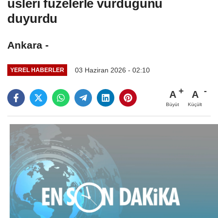
üsleri füzelerle vurduğunu
duyurdu
Ankara -
03 Haziran 2026 - 02:10
YEREL HABERLER
A
A
Büyüt
Küçült