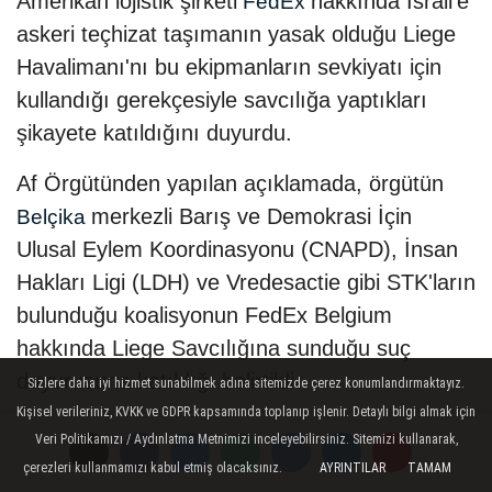
Amerikan lojistik şirketi
hakkında İsrail'e
FedEx
askeri teçhizat taşımanın yasak olduğu Liege
Havalimanı'nı bu ekipmanların sevkiyatı için
kullandığı gerekçesiyle savcılığa yaptıkları
şikayete katıldığını duyurdu.
Af Örgütünden yapılan açıklamada, örgütün
merkezli Barış ve Demokrasi İçin
Belçika
Ulusal Eylem Koordinasyonu (CNAPD), İnsan
Hakları Ligi (LDH) ve Vredesactie gibi STK'ların
bulunduğu koalisyonun FedEx Belgium
hakkında Liege Savcılığına sunduğu suç
duyurusuna katıldığı belirtildi.
Sizlere daha iyi hizmet sunabilmek adına sitemizde çerez konumlandırmaktayız.
Kişisel verileriniz, KVKK ve GDPR kapsamında toplanıp işlenir. Detaylı bilgi almak için
Açıklamada, FedEx Belgium'un F-35 savaş
Veri Politikamızı / Aydınlatma Metnimizi inceleyebilirsiniz. Sitemizi kullanarak,
uçaklarının parçaları dahil askeri ekipmanları,
çerezleri kullanmamızı kabul etmiş olacaksınız.
AYRINTILAR
TAMAM