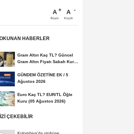
A
A
Büyüt
Küçült
 OKUNAN HABERLER
Gram Altın Kaç TL? Güncel
Gram Altın Fiyatı Sabah Kuru
(05 Ağustos...
GÜNDEM ÖZETİNE EK / 5
Ağustos 2026
Euro Kaç TL? EUR/TL Öğle
Kuru (05 Ağustos 2026)
IZI ÇEKEBILIR
Kolombiya'da otobüse