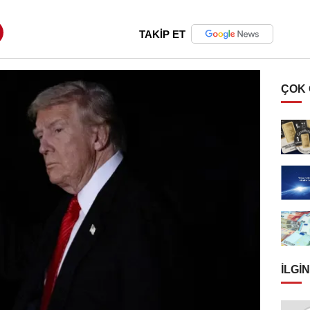
TAKİP ET
ÇOK
İLGIN