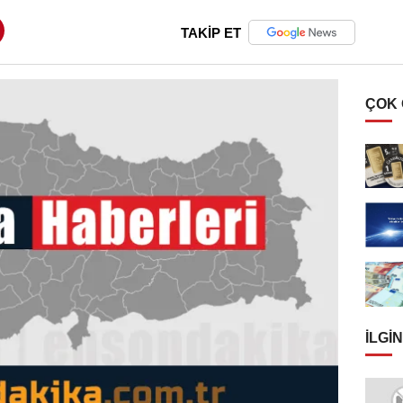
TAKİP ET
ÇOK
İLGIN