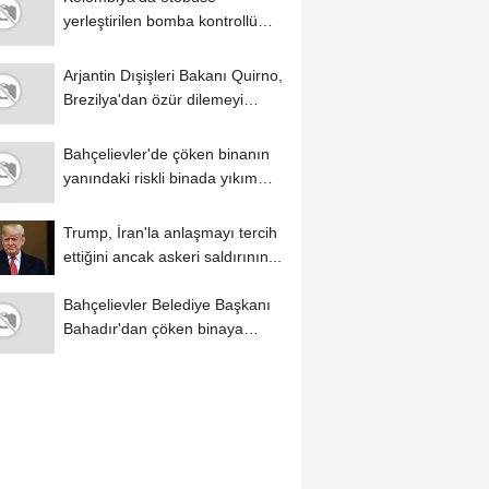
yerleştirilen bomba kontrollü
şekilde imha edildi
Arjantin Dışişleri Bakanı Quirno,
Brezilya'dan özür dilemeyi
reddetti
Bahçelievler'de çöken binanın
yanındaki riskli binada yıkım
çalışmaları...
Trump, İran'la anlaşmayı tercih
ettiğini ancak askeri saldırının...
Bahçelievler Belediye Başkanı
Bahadır'dan çöken binaya
ilişkin...