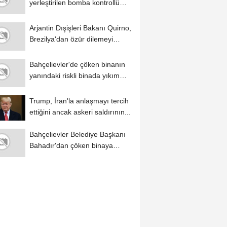
yerleştirilen bomba kontrollü
şekilde imha edildi
Arjantin Dışişleri Bakanı Quirno,
Brezilya'dan özür dilemeyi
reddetti
Bahçelievler'de çöken binanın
yanındaki riskli binada yıkım
çalışmaları...
Trump, İran'la anlaşmayı tercih
ettiğini ancak askeri saldırının...
Bahçelievler Belediye Başkanı
Bahadır'dan çöken binaya
ilişkin...