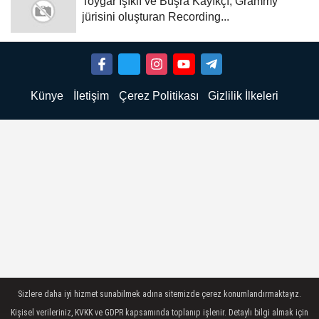
Toygar Işıklı ve Büşra Kayıkçı, Grammy
jürisini oluşturan Recording...
Künye
İletişim
Çerez Politikası
Gizlilik İlkeleri
Sizlere daha iyi hizmet sunabilmek adına sitemizde çerez konumlandırmaktayız.
Kişisel verileriniz, KVKK ve GDPR kapsamında toplanıp işlenir. Detaylı bilgi almak için