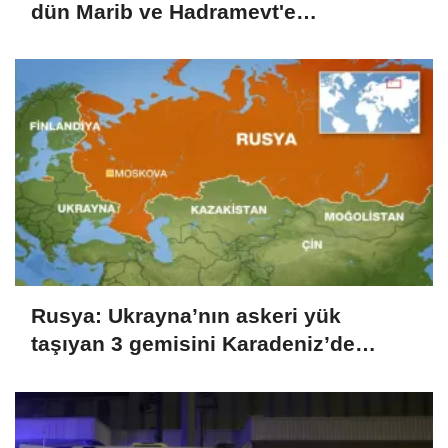
dün Marib ve Hadramevt'e
düzenlediği saldırıda 17 asker öldü
Rusya: Ukrayna’nın askeri yük
taşıyan 3 gemisini Karadeniz’de
vurduk