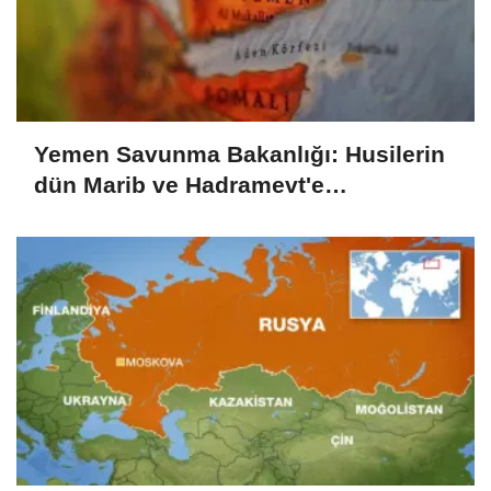
Yemen Savunma Bakanlığı: Husilerin
dün Marib ve Hadramevt'e
düzenlediği saldırıda 17 asker öldü