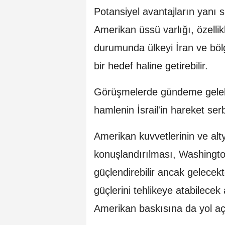
Potansiyel avantajların yanı sı
Amerikan üssü varlığı, özelli
durumunda ülkeyi İran ve bölg
bir hedef haline getirebilir.
Görüşmelerde gündeme gelebil
hamlenin İsrail'in hareket serb
Amerikan kuvvetlerinin ve alty
konuşlandırılması, Washington
güçlendirebilir ancak gelecek
güçlerini tehlikeye atabilec
Amerikan baskısına da yol aça