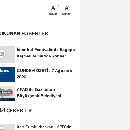
A
A
Büyüt
Küçült
 OKUNAN HABERLER
İstanbul Festivalinde Sagopa
Kajmer ve maNga konser
verdi
GÜNDEM ÖZETİ / 7 Ağustos
2026
AFAD ile Gaziantep
Büyükşehir Belediyesi
arasında Afet Farkındalık...
IZI ÇEKEBILIR
İran Cumhurbaşkanı: ABD'nin