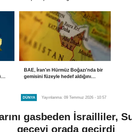
işbirliğiyle güvenliği sağlayabilirler
BAE, İran'ın Hürmüz Boğazı'nda bir
ü
gemisini füzeyle hedef aldığını
ni
duyurdu
Yayınlanma: 09 Temmuz 2026 - 10:57
DÜNYA
larını gasbeden İsrailliler, S
geceyi orada geçirdi