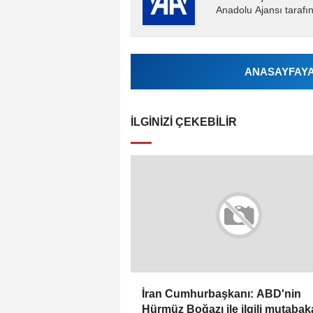
Anadolu Ajansı tarafın
ANASAYFAYA 
İLGINIZI ÇEKEBILIR
İran Cumhurbaşkanı: ABD'nin
Hürmüz Boğazı ile ilgili mutabak