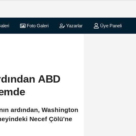
aleri
Foto Galeri
Yazarlar
Üye Paneli
 ardından ABD
ndemde
rının ardından, Washington
üneyindeki Necef Çölü'ne