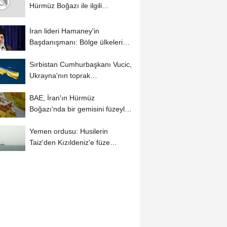
Hürmüz Boğazı ile ilgili
mutabakatı...
İran lideri Hamaney'in
Başdanışmanı: Bölge ülkeleri
artan işbirliğiyle...
Sırbistan Cumhurbaşkanı Vucic,
Ukrayna'nın toprak
bütünlüğünü...
BAE, İran'ın Hürmüz
Boğazı'nda bir gemisini füzeyle
hedef aldığını...
Yemen ordusu: Husilerin
Taiz'den Kızıldeniz'e füze
fırlattığını...