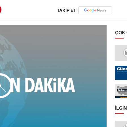
TAKİP ET
ÇOK
İLGIN