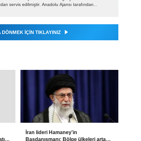
dan servis edilmiştir. Anadolu Ajansı tarafından...
DÖNMEK İÇİN TIKLAYINIZ
İran lideri Hamaney'in
Başdanışmanı: Bölge ülkeleri artan
atı