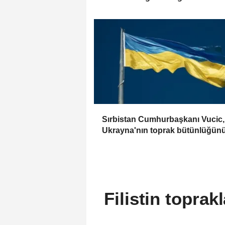
ihlallerine karşılık verdik
Sırbistan Cumhurbaşkanı Vucic,
Ukrayna'nın toprak bütünlüğün
desteklemeye devam edecekleri
söyledi
Filistin toprak