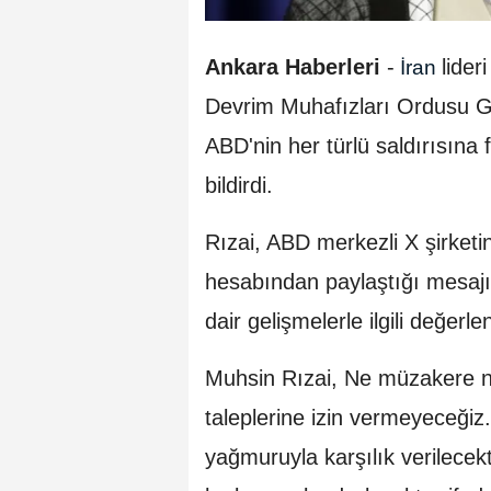
Ankara Haberleri
-
lide
İran
Devrim Muhafızları Ordusu 
ABD'nin her türlü saldırısına f
bildirdi.
Rızai, ABD merkezli X şirket
hesabından paylaştığı mesaj
dair gelişmelerle ilgili değer
Muhsin Rızai, Ne müzakere n
taleplerine izin vermeyeceğiz.
yağmuruyla karşılık verilecekt