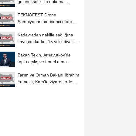
geleneksel kilim dokuma
kültürünü geleceğe...
TEKNOFEST Drone
Şampiyonasının birinci etabı
yarın Şırnak'ta başlıyor
Kadavradan nakille sağlığına
kavuşan kadın, 15 yıllık diyaliz...
Bakan Tekin, Arnavutköy'de
toplu açılış ve temel atma
töreninde...
Tarım ve Orman Bakanı İbrahim
Yumaklı, Kars'ta ziyaretlerde
bulundu