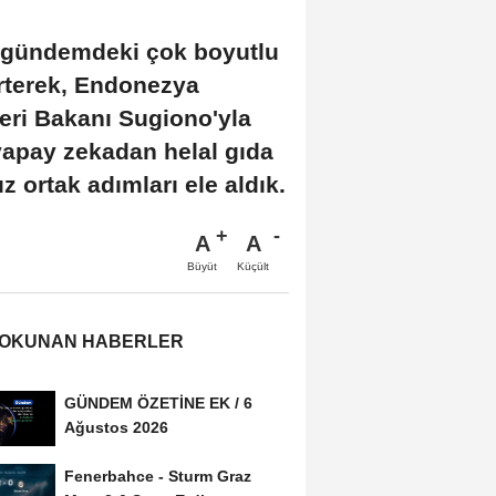
, gündemdeki çok boyutlu
irterek, Endonezya
ri Bakanı Sugiono'yla
yapay zekadan helal gıda
 ortak adımları ele aldık.
A
A
Büyüt
Küçült
 OKUNAN HABERLER
GÜNDEM ÖZETİNE EK / 6
Ağustos 2026
Fenerbahce - Sturm Graz