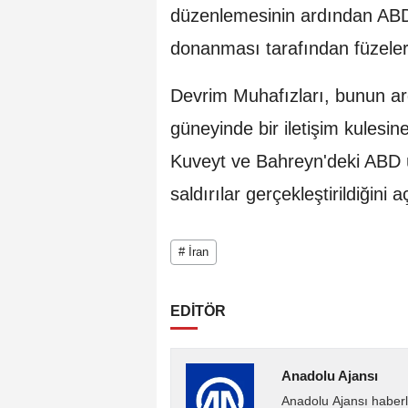
düzenlemesinin ardından ABD-
donanması tarafından füzelerle
Devrim Muhafızları, bunun a
güneyinde bir iletişim kulesi
Kuveyt ve Bahreyn'deki ABD ü
saldırılar gerçekleştirildiğini a
# İran
EDİTÖR
Anadolu Ajansı
Anadolu Ajansı haberl