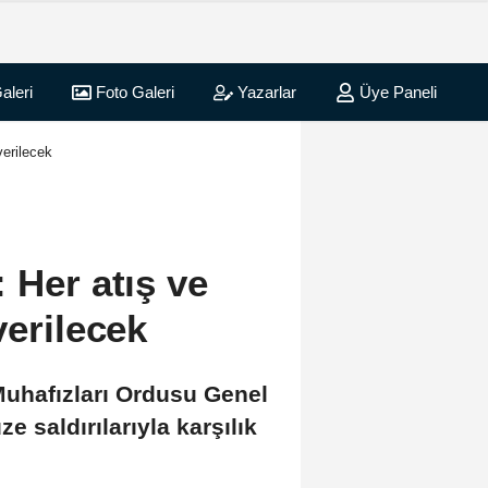
aleri
Foto Galeri
Yazarlar
Üye Paneli
verilecek
 Her atış ve
verilecek
Muhafızları Ordusu Genel
 saldırılarıyla karşılık