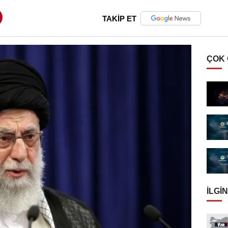
TAKİP ET
ÇOK
İLGIN