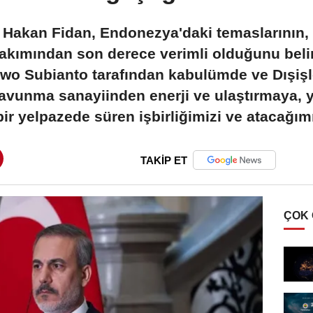
nı Hakan Fidan, Endonezya'daki temaslarının
bakımından son derece verimli olduğunu bel
o Subianto tarafından kabulümde ve Dışişle
vunma sanayiinden enerji ve ulaştırmaya, 
r yelpazede süren işbirliğimizi ve atacağımız
TAKİP ET
ÇOK