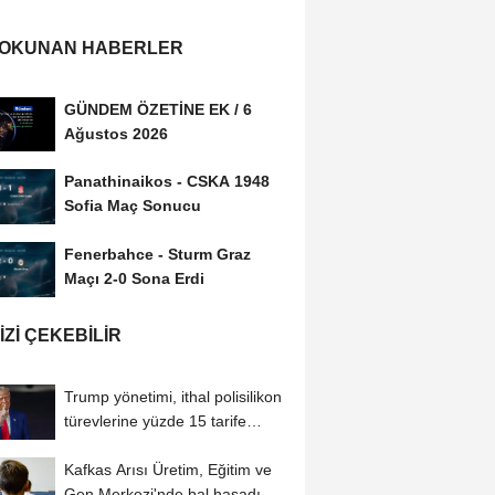
 OKUNAN HABERLER
GÜNDEM ÖZETİNE EK / 6
Ağustos 2026
Panathinaikos - CSKA 1948
Sofia Maç Sonucu
Fenerbahce - Sturm Graz
Maçı 2-0 Sona Erdi
IZI ÇEKEBILIR
Trump yönetimi, ithal polisilikon
türevlerine yüzde 15 tarife
uygulayacak
Kafkas Arısı Üretim, Eğitim ve
Gen Merkezi'nde bal hasadı