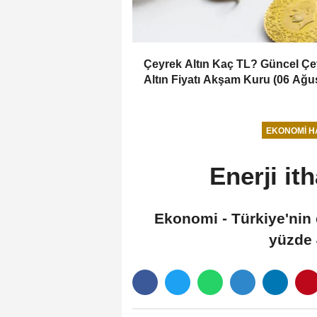
Çeyrek Altın Kaç TL? Güncel Çe
Altın Fiyatı Akşam Kuru (06 Ağu
2026)
EKONOMI H
Enerji it
Ekonomi - Türkiye'nin e
yüzde 