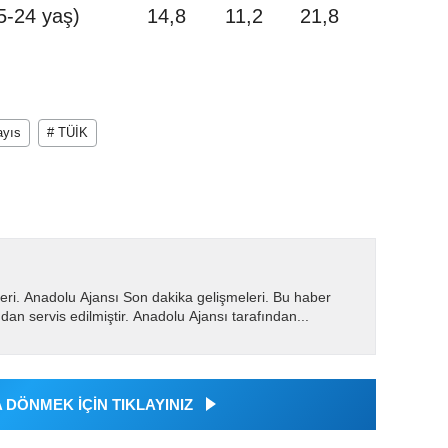
5-24 yaş)
14,8
11,2
21,8
ayıs
# TÜİK
eri. Anadolu Ajansı Son dakika gelişmeleri. Bu haber
dan servis edilmiştir. Anadolu Ajansı tarafından...
DÖNMEK İÇİN TIKLAYINIZ