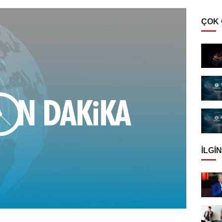
ÇOK
İLGIN