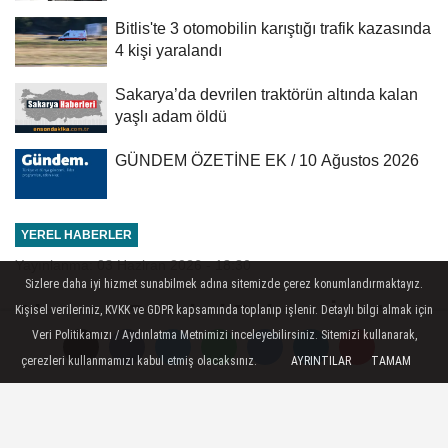
Bitlis'te 3 otomobilin karıştığı trafik kazasında
4 kişi yaralandı
Sakarya’da devrilen traktörün altında kalan
yaşlı adam öldü
GÜNDEM ÖZETİNE EK / 10 Ağustos 2026
YEREL HABERLER
Yayınlanma: 03 Haziran 2026 - 18:30
Sizlere daha iyi hizmet sunabilmek adına sitemizde çerez konumlandırmaktayız.
Almanya Dışişleri Bakanı, İran'a
Kişisel verileriniz, KVKK ve GDPR kapsamında toplanıp işlenir. Detaylı bilgi almak için
Veri Politikamızı / Aydınlatma Metnimizi inceleyebilirsiniz. Sitemizi kullanarak,
Kuveyt ve Bahreyn'e yönelik
çerezleri kullanmamızı kabul etmiş olacaksınız.
AYRINTILAR
TAMAM
saldırıları nedeniyle tepki gösterdi
Berlin - Almanya Dışişleri Bakanı Johann