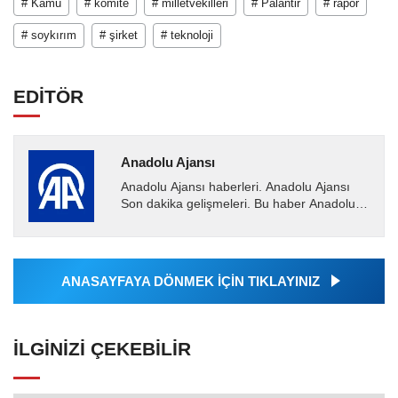
# Kamu
# komite
# milletvekilleri
# Palantir
# rapor
# soykırım
# şirket
# teknoloji
EDİTÖR
Anadolu Ajansı
Anadolu Ajansı haberleri. Anadolu Ajansı
Son dakika gelişmeleri. Bu haber Anadolu
Ajansı tarafından servis edilmiştir. Anadolu
Ajansı tarafından...
ANASAYFAYA DÖNMEK İÇİN TIKLAYINIZ
İLGINIZI ÇEKEBILIR