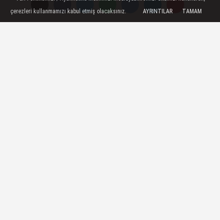
saldırıda, hastanenin çeşitli kat ve
çerezleri kullanmamızı kabul etmiş olacaksınız.
AYRINTILAR
TAMAM
bölümlerinde büyük çaplı hasar
meydana gelirken, otopark da ciddi
şekilde zarar gördü - Hastanenin teknik
sorumlusu Bassam Mutayrik: - 280 yatak
kapasiteli hastane, saldırı sırasında
onlarca yaralıyı kabul etti. Daha sonra
bunların bir kısmı bölgedeki diğer
hastanelere sevk edildi
02 Haziran 2026 - 21:00
YEREL HABERLER
A
A
Büyüt
Küçült