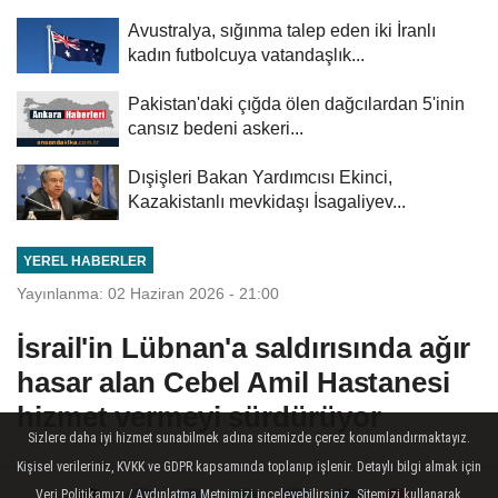
Avustralya, sığınma talep eden iki İranlı
kadın futbolcuya vatandaşlık...
Pakistan'daki çığda ölen dağcılardan 5'inin
cansız bedeni askeri...
Dışişleri Bakan Yardımcısı Ekinci,
Kazakistanlı mevkidaşı İsagaliyev...
YEREL HABERLER
Yayınlanma: 02 Haziran 2026 - 21:00
İsrail'in Lübnan'a saldırısında ağır
hasar alan Cebel Amil Hastanesi
hizmet vermeyi sürdürüyor
Sizlere daha iyi hizmet sunabilmek adına sitemizde çerez konumlandırmaktayız.
Kişisel verileriniz, KVKK ve GDPR kapsamında toplanıp işlenir. Detaylı bilgi almak için
Beyrut - 4 kişinin hayatını kaybettiği
Veri Politikamızı / Aydınlatma Metnimizi inceleyebilirsiniz. Sitemizi kullanarak,