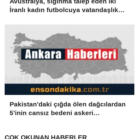
Avustralya, sığınma talep eden iki
İranlı kadın futbolcuya vatandaşlık
verdi
Pakistan'daki çığda ölen dağcılardan
5'inin cansız bedeni askeri
helikopterle dağdan alındı
ÇOK OKUNAN HABERLER