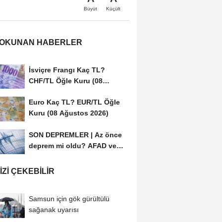
Büyüt
Küçült
 OKUNAN HABERLER
İsviçre Frangı Kaç TL?
CHF/TL Öğle Kuru (08
Ağustos 2026)
Euro Kaç TL? EUR/TL Öğle
Kuru (08 Ağustos 2026)
SON DEPREMLER | Az önce
deprem mi oldu? AFAD ve
Kandilli Rasathanesi...
IZI ÇEKEBILIR
Samsun için gök gürültülü
sağanak uyarısı