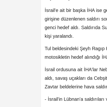
İsrail'e ait bir başka İHA ise
girişine düzenlenen saldırı s
genci hedef aldı. Saldırıda Sur
kişi yaralandı.
Tul beldesindeki Şeyh Ragıp 
motosikletin hedef alındığı İHA
İsrail ordusuna ait İHA'lar Ne
aldı, savaş uçakları da Cebşi
Zavtar beldelerine hava saldır
- İsrail'in Lübnan'a saldırılar