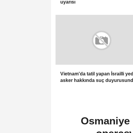
uyarısı
Vietnam'da tatil yapan İsrailli ye
asker hakkında suç duyurusun
bulunuldu
Osmaniye m