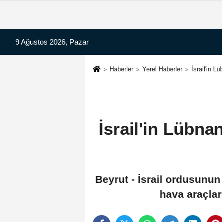
9 Ağustos 2026, Pazar
Haberler
Yerel Haberler
İsrail'in L
İsrail'in Lübna
Beyrut - İsrail ordusunu
hava araçları