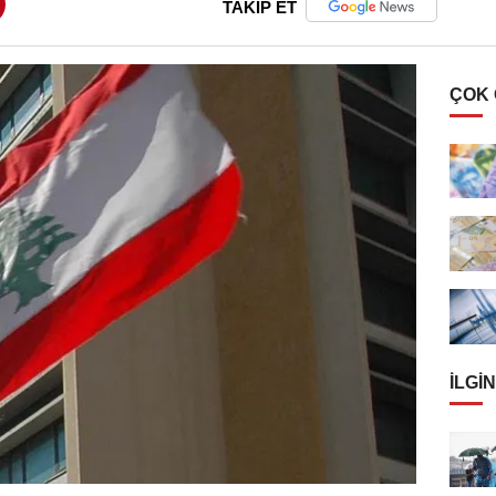
TAKİP ET
ÇOK
İLGIN