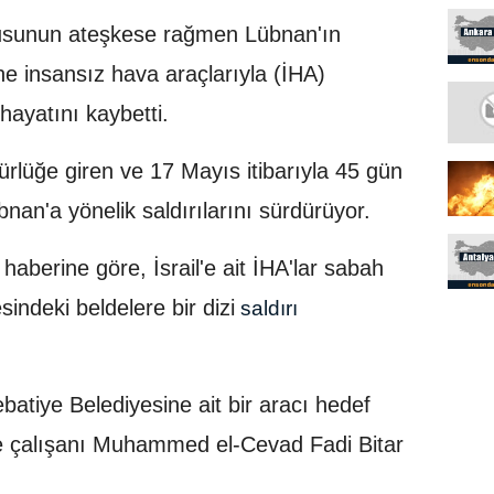
dusunun ateşkese rağmen Lübnan'ın
ne insansız hava araçlarıyla (İHA)
 hayatını kaybetti.
ürlüğe giren ve 17 Mayıs itibarıyla 45 gün
an'a yönelik saldırılarını sürdürüyor.
aberine göre, İsrail'e ait İHA'lar sabah
indeki beldelere bir dizi
saldırı
atiye Belediyesine ait bir aracı hedef
ye çalışanı Muhammed el-Cevad Fadi Bitar