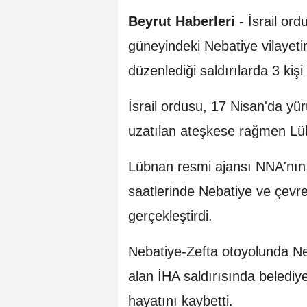
Beyrut Haberleri
- İsrail or
güneyindeki Nebatiye vilayeti
düzenlediği saldırılarda 3 kişi
İsrail ordusu, 17 Nisan'da yür
uzatılan ateşkese rağmen Lübn
Lübnan resmi ajansı NNA'nın h
saatlerinde Nebatiye ve çevres
gerçekleştirdi.
Nebatiye-Zefta otoyolunda Neb
alan İHA saldırısında beledi
hayatını kaybetti.