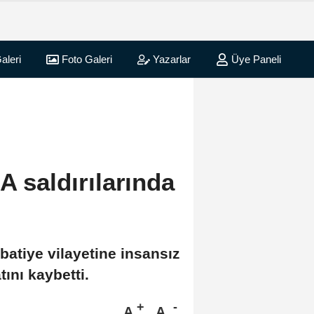
aleri
Foto Galeri
Yazarlar
Üye Paneli
A saldırılarında
atiye vilayetine insansız
tını kaybetti.
A
A