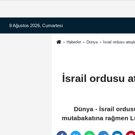
8 Ağustos 2026, Cumartesi
Haberler
Dünya
İsrail ordusu ateş
İsrail ordusu 
Dünya - İsrail ordu
mutabakatına rağmen Lüb