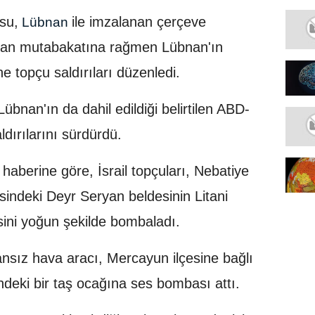
usu,
ile imzalanan çerçeve
Lübnan
ran mutabakatına rağmen Lübnan'ın
e topçu saldırıları düzenledi.
Lübnan'ın da dahil edildiği belirtilen ABD-
dırılarını sürdürdü.
aberine göre, İsrail topçuları, Nebatiye
esindeki Deyr Seryan beldesinin Litani
ini yoğun şekilde bombaladı.
sansız hava aracı, Mercayun ilçesine bağlı
indeki bir taş ocağına ses bombası attı.