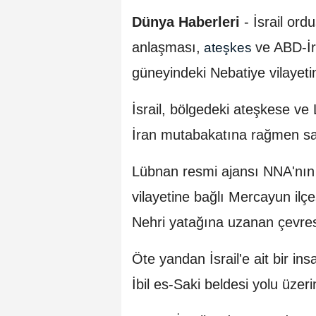
Dünya Haberleri
-
İsrail ord
anlaşması,
ve ABD-İ
ateşkes
güneyindeki Nebatiye vilayetin
İsrail, bölgedeki ateşkese ve 
İran mutabakatına rağmen sal
Lübnan resmi ajansı NNA'nın h
vilayetine bağlı Mercayun ilç
Nehri yatağına uzanan çevres
Öte yandan İsrail'e ait bir in
İbil es-Saki beldesi yolu üzer