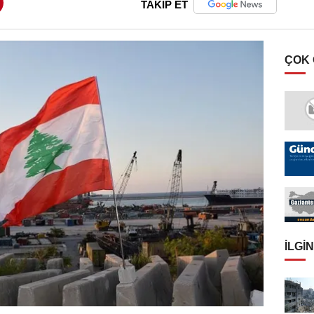
TAKİP ET
ÇOK
İLGIN