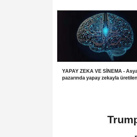
yükseldi
YAPAY ZEKA VE SİNEMA - Asy
pazarında yapay zekayla üretile
diziler, sinema sektöründe yeni b
dönemin kapısını aralıyor
Trump