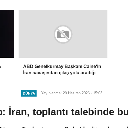
kariyeri riske atabilir uyarısı
a
ABD Genelkurmay Başkanı Caine'in
n
İran savaşından çıkış yolu aradığı
ir
iddia edildi
Yayınlanma: 29 Haziran 2026 - 15:03
DÜNYA
: İran, toplantı talebinde b