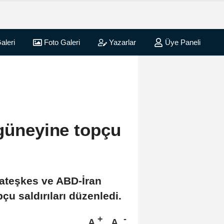
aleri
Foto Galeri
Yazarlar
Üye Paneli
 güneyine topçu
 ateşkes ve ABD-İran
u saldırıları düzenledi.
A
A