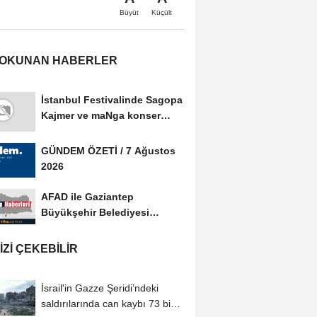
Büyüt
Küçült
 OKUNAN HABERLER
İstanbul Festivalinde Sagopa
Kajmer ve maNga konser
verdi
GÜNDEM ÖZETİ / 7 Ağustos
2026
AFAD ile Gaziantep
Büyükşehir Belediyesi
arasında Afet Farkındalık...
IZI ÇEKEBILIR
İsrail'in Gazze Şeridi’ndeki
saldırılarında can kaybı 73 bin