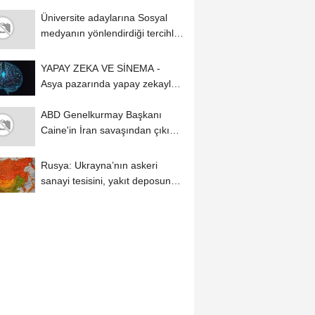
384'e...
Üniversite adaylarına Sosyal
medyanın yönlendirdiği tercihler
kariyeri...
YAPAY ZEKA VE SİNEMA -
Asya pazarında yapay zekayla
üretilen diziler,...
ABD Genelkurmay Başkanı
Caine'in İran savaşından çıkış
yolu aradığı...
Rusya: Ukrayna’nın askeri
sanayi tesisini, yakıt deposunu
ve 2 gemisini...