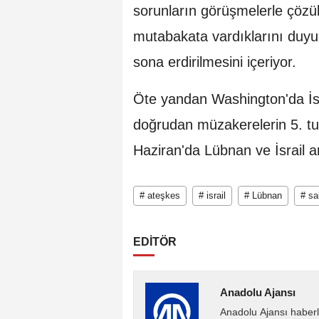
sorunların görüşmelerle çözü
mutabakata vardıklarını duy
sona erdirilmesini içeriyor.
Öte yandan Washington'da İsr
doğrudan müzakerelerin 5. tu
Haziran'da Lübnan ve İsrail 
# ateşkes
# israil
# Lübnan
# sa
EDİTÖR
Anadolu Ajansı
Anadolu Ajansı haberl