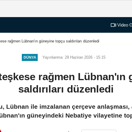
Video G
kese rağmen Lübnan'ın güneyine topçu saldırıları düzenledi
Yayınlanma: 29 Haziran 2026 - 15:15
DÜNYA
ateşkese rağmen Lübnan'ın
saldırıları düzenledi
su, Lübnan ile imzalanan çerçeve anlaşması,
nan'ın güneyindeki Nebatiye vilayetine topç