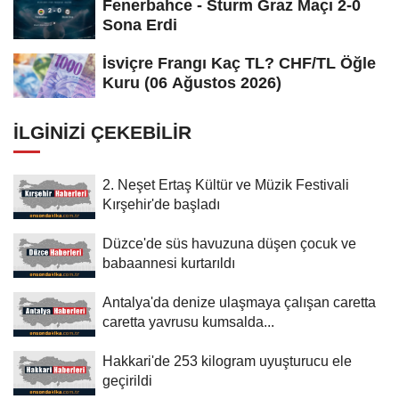
Fenerbahce - Sturm Graz Maçı 2-0
Sona Erdi
İsviçre Frangı Kaç TL? CHF/TL Öğle
Kuru (06 Ağustos 2026)
İLGINIZI ÇEKEBILIR
2. Neşet Ertaş Kültür ve Müzik Festivali
Kırşehir'de başladı
Düzce'de süs havuzuna düşen çocuk ve
babaannesi kurtarıldı
Antalya'da denize ulaşmaya çalışan caretta
caretta yavrusu kumsalda...
Hakkari'de 253 kilogram uyuşturucu ele
geçirildi