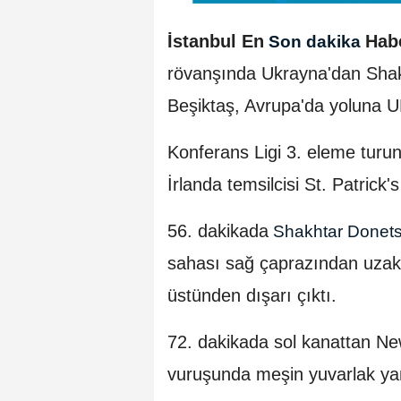
İstanbul En
Hab
Son dakika
rövanşında Ukrayna'dan Shak
Beşiktaş, Avrupa'da yoluna 
Konferans Ligi 3. eleme turu
İrlanda temsilcisi St. Patrick'
56. dakikada
Shakhtar Donet
sahası sağ çaprazından uzak 
üstünden dışarı çıktı.
72. dakikada sol kanattan Ne
vuruşunda meşin yuvarlak yan