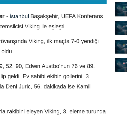
er
-
Başakşehir, UEFA Konferans
İstanbul
msilcisi Viking ile eşleşti.
rövanşında Viking, ilk maçta 7-0 yendiği
 oldu.
9, 52, 90, Edwin Austbo'nun 76 ve 89.
ip geldi. Ev sahibi ekibin gollerini, 3
da Deni Juric, 56. dakikada ise Kamil
la rakibini eleyen Viking, 3. eleme turunda