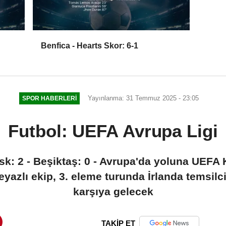
Benfica - Hearts Skor: 6-1
Yayınlanma: 31 Temmuz 2025 - 23:05
SPOR HABERLERI
Futbol: UEFA Avrupa Ligi
sk: 2 - Beşiktaş: 0 - Avrupa'da yoluna UEFA
zlı ekip, 3. eleme turunda İrlanda temsilcisi
karşıya gelecek
TAKİP ET