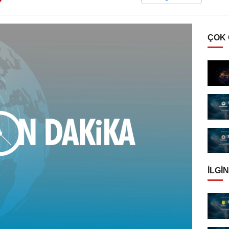
ÇOK
İLGIN