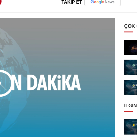
TAKİP ET
ÇOK
İLGIN