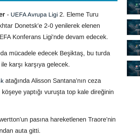
er
-
2. Eleme Turu
UEFA Avrupa Ligi
htar Donetsk'e 2-0 yenilerek elenen
UEFA Konferans Ligi'nde devam edecek.
nda mücadele edecek Beşiktaş, bu turda
s ile karşı karşıya gelecek.
atağında Alisson Santana'nın ceza
sk
köşeye yaptığı vuruşta top kale direğinin
wertton'un pasına hareketlenen Traore'nin
dan auta gitti.