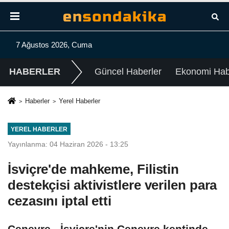
7 Ağustos 2026, Cuma
HABERLER
Güncel Haberler
Ekonomi Habe
Haberler
Yerel Haberler
YEREL HABERLER
Yayınlanma: 04 Haziran 2026 - 13:25
İsviçre'de mahkeme, Filistin
destekçisi aktivistlere verilen para
cezasını iptal etti
Cenevre - İsviçre'nin Cenevre kentinde