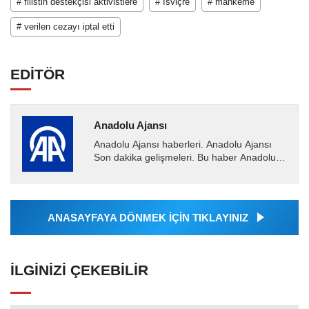
# filistin destekçisi aktivistlere
# İsviçre
# mahkeme
# verilen cezayı iptal etti
EDİTÖR
Anadolu Ajansı
Anadolu Ajansı haberleri. Anadolu Ajansı
Son dakika gelişmeleri. Bu haber Anadolu
Ajansı tarafından servis edilmiştir. Anadolu
Ajansı tarafından...
ANASAYFAYA DÖNMEK İÇİN TIKLAYINIZ
İLGINIZI ÇEKEBILIR