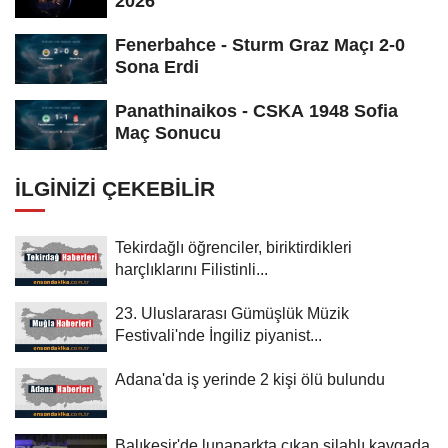
2026
Fenerbahce - Sturm Graz Maçı 2-0
Sona Erdi
Panathinaikos - CSKA 1948 Sofia
Maç Sonucu
İLGINIZI ÇEKEBILIR
Tekirdağlı öğrenciler, biriktirdikleri
harçlıklarını Filistinli...
23. Uluslararası Gümüşlük Müzik
Festivali'nde İngiliz piyanist...
Adana'da iş yerinde 2 kişi ölü bulundu
Balıkesir'de lunaparkta çıkan silahlı kavgada