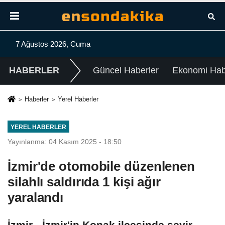
7 Ağustos 2026, Cuma
HABERLER
Güncel Haberler
Ekonomi Habe
Haberler
Yerel Haberler
YEREL HABERLER
Yayınlanma: 04 Kasım 2025 - 18:50
İzmir'de otomobile düzenlenen
silahlı saldırıda 1 kişi ağır
yaralandı
İzmir - İzmir'in Konak ilçesinde seyir