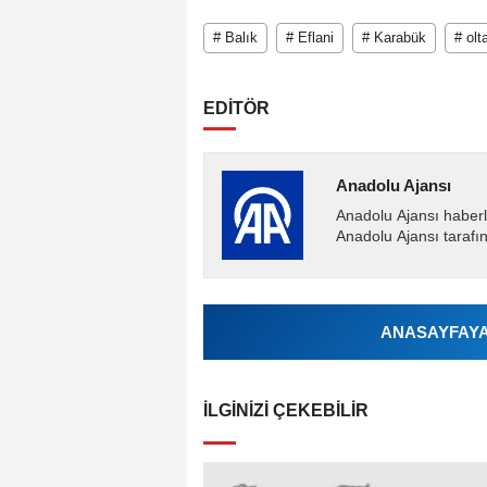
# Balık
# Eflani
# Karabük
# olt
EDİTÖR
Anadolu Ajansı
Anadolu Ajansı haberl
Anadolu Ajansı tarafın
ANASAYFAYA 
İLGINIZI ÇEKEBILIR