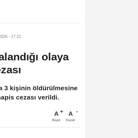
2026 - 17:21
alandığı olaya
ezası
a 3 kişinin öldürülmesine
apis cezası verildi.
A
A
Büyüt
Küçült