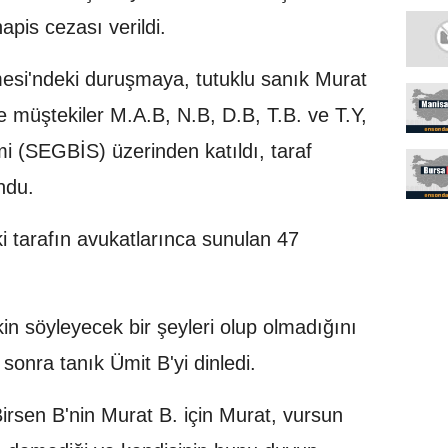
pis cezası verildi.
si'ndeki duruşmaya, tutuklu sanık Murat
le müştekiler M.A.B, N.B, D.B, T.B. ve T.Y,
i (SEGBİS) üzerinden katıldı, taraf
ndu.
tarafın avukatlarınca sunulan 47
kin söyleyecek bir şeyleri olup olmadığını
onra tanık Ümit B'yi dinledi.
rsen B'nin Murat B. için Murat, vursun