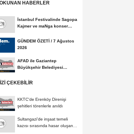
 OKUNAN HABERLER
İstanbul Festivalinde Sagopa
Kajmer ve maNga konser
verdi
GÜNDEM ÖZETİ / 7 Ağustos
2026
AFAD ile Gaziantep
Büyükşehir Belediyesi
arasında Afet Farkındalık...
IZI ÇEKEBILIR
KKTC'de Erenköy Direnişi
şehitleri törenlerle anıldı
Sultangazi'de inşaat temeli
kazısı sırasında hasar oluşan 3
bina...