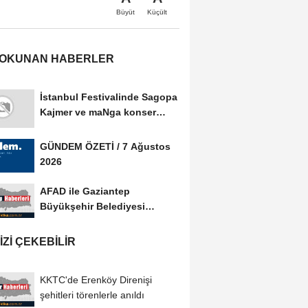
Büyüt
Küçült
 OKUNAN HABERLER
İstanbul Festivalinde Sagopa
Kajmer ve maNga konser
verdi
GÜNDEM ÖZETİ / 7 Ağustos
2026
AFAD ile Gaziantep
Büyükşehir Belediyesi
arasında Afet Farkındalık...
IZI ÇEKEBILIR
KKTC'de Erenköy Direnişi
şehitleri törenlerle anıldı