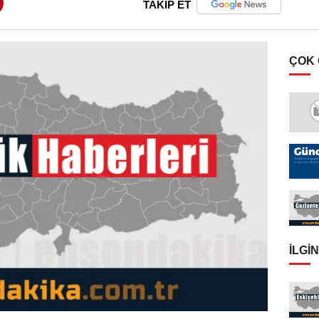
TAKİP ET
ÇOK
İLGIN