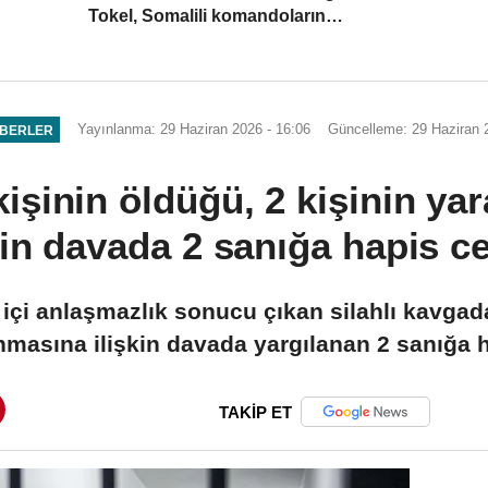
Tokel, Somalili komandoların
Manisa'daki mezuniyet törenine
katıldı
Yayınlanma: 29 Haziran 2026 - 16:06
Güncelleme: 29 Haziran 
ABERLER
kişinin öldüğü, 2 kişinin yar
kin davada 2 sanığa hapis c
e içi anlaşmazlık sonucu çıkan silahlı kavgad
nmasına ilişkin davada yargılanan 2 sanığa h
TAKİP ET