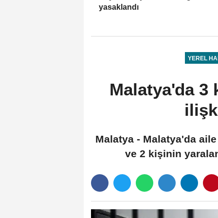
yasaklandı
YEREL H
Malatya'da 3 
iliş
Malatya - Malatya'da ail
ve 2 kişinin yarala