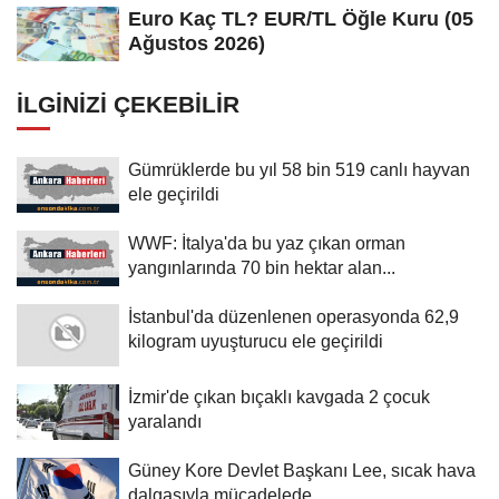
Euro Kaç TL? EUR/TL Öğle Kuru (05
Ağustos 2026)
İLGINIZI ÇEKEBILIR
Gümrüklerde bu yıl 58 bin 519 canlı hayvan
ele geçirildi
WWF: İtalya'da bu yaz çıkan orman
yangınlarında 70 bin hektar alan...
İstanbul'da düzenlenen operasyonda 62,9
kilogram uyuşturucu ele geçirildi
İzmir'de çıkan bıçaklı kavgada 2 çocuk
yaralandı
Güney Kore Devlet Başkanı Lee, sıcak hava
dalgasıyla mücadelede...