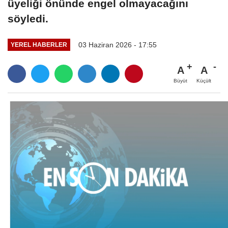
üyeliği önünde engel olmayacağını
söyledi.
03 Haziran 2026 - 17:55
YEREL HABERLER
A
A
Büyüt
Küçült