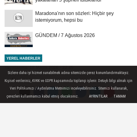
Maradona'nın son sözleri: Hiçbir şey
istemiyorum, hepsi bu
GÜNDEM / 7 Ağustos 2026
YEREL HABERLER
Yayınlanma: 18 Mayıs 2026 - 22:45
Sizlere daha iyi hizmet sunabilmek adına sitemizde çerez konumlandırmaktayız.
GÜNCELLEME - Konya'da kağıt
Kişisel verileriniz, KVKK ve GDPR kapsamında toplanıp işlenir. Detaylı bilgi almak için
Veri Politikamızı / Aydınlatma Metnimizi inceleyebilirsiniz. Sitemizi kullanarak,
fabrikasında çıkan yangın kontrol
çerezleri kullanmamızı kabul etmiş olacaksınız.
AYRINTILAR
TAMAM
altına alındı
Konya - YANGININ KONTROL ALTINA
ALINDIĞI BİLGİSİ EKLENDİ