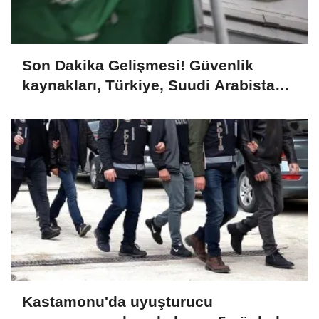
Son Dakika Gelişmesi! Güvenlik
kaynakları, Türkiye, Suudi Arabistan
ve Pakistan'ın bugün Cidde'de üçlü
savunma anlaşması imzalayacağını
bildirdi
Kastamonu'da uyuşturucu