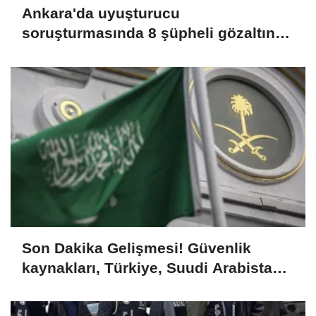
Ankara'da uyuşturucu
soruşturmasında 8 şüpheli gözaltına
alındı
Son Dakika Gelişmesi! Güvenlik
kaynakları, Türkiye, Suudi Arabistan
ve Pakistan'ın bugün Cidde'de üçlü
savunma anlaşması imzalayacağını