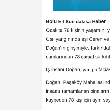
Bolu En
Haber
-
Son dakika
Ocak'ta 78 kişinin yaşamını yit
yangınında eşi Ceren ve 
Otel
Doğan'ın girişimiyle, farkınd
camlarından 78
sarkıtı
çarşaf
İş insanı Doğan,
facia
yangın
Doğan, Paşaköy Mahallesi'nde
inşaatı tamamlanan binaların
kaybeden 78 kişi için aynı say