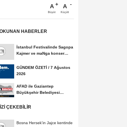
A
A
Büyüt
Küçült
 OKUNAN HABERLER
İstanbul Festivalinde Sagopa
Kajmer ve maNga konser
verdi
GÜNDEM ÖZETİ / 7 Ağustos
2026
AFAD ile Gaziantep
Büyükşehir Belediyesi
arasında Afet Farkındalık...
IZI ÇEKEBILIR
Bosna Hersek'in Jajce kentinde