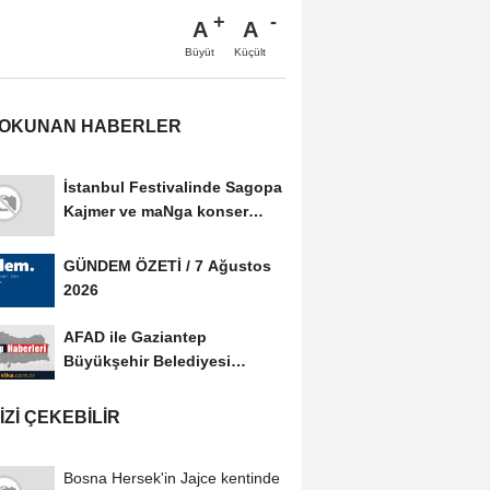
A
A
Büyüt
Küçült
 OKUNAN HABERLER
İstanbul Festivalinde Sagopa
Kajmer ve maNga konser
verdi
GÜNDEM ÖZETİ / 7 Ağustos
2026
AFAD ile Gaziantep
Büyükşehir Belediyesi
arasında Afet Farkındalık...
IZI ÇEKEBILIR
Bosna Hersek'in Jajce kentinde