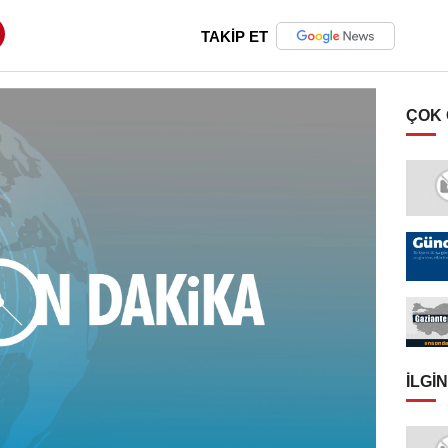
TAKİP ET
ÇOK
İLGIN