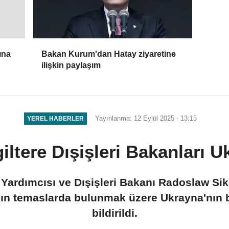
Bakan Kurum'dan Hatay ziyaretine
ına
ilişkin paylaşım
Yayınlanma: 12 Eylül 2025 - 13:15
YEREL HABERLER
iltere Dışişleri Bakanları U
ardımcısı ve Dışişleri Bakanı Radoslaw Sikors
ın temaslarda bulunmak üzere Ukrayna'nın b
bildirildi.