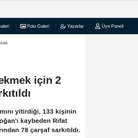
aleri
Foto Galeri
Yazarlar
Üye Paneli
tıldı
çekmek için 2
kıtıldı
nı yitirdiği, 133 kişinin
Doğan'ı kaybeden Rıfat
ından 78 çarşaf sarkıtıldı.