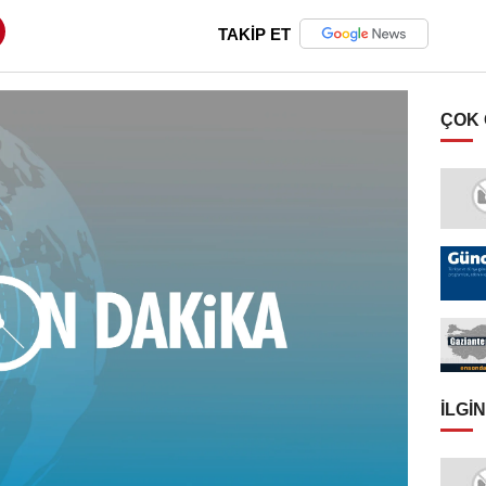
TAKİP ET
ÇOK
İLGIN