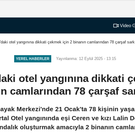
Video G
'daki otel yangınına dikkati çekmek için 2 binanın camlarından 78 çarşaf sarkı
Yayınlanma: 12 Eylül 2025 - 13:15
YEREL HABERLER
aki otel yangınına dikkati 
n camlarından 78 çarşaf sar
ayak Merkezi'nde 21 Ocak'ta 78 kişinin yaşamı
tal Otel yangınında eşi Ceren ve kızı Lalin 
ındalık oluşturmak amacıyla 2 binanın camlar