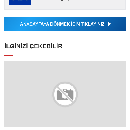
Ajansı tarafından servis edilmiştir. Anadolu
Ajansı tarafından...
ANASAYFAYA DÖNMEK İÇİN TIKLAYINIZ
İLGINIZI ÇEKEBILIR