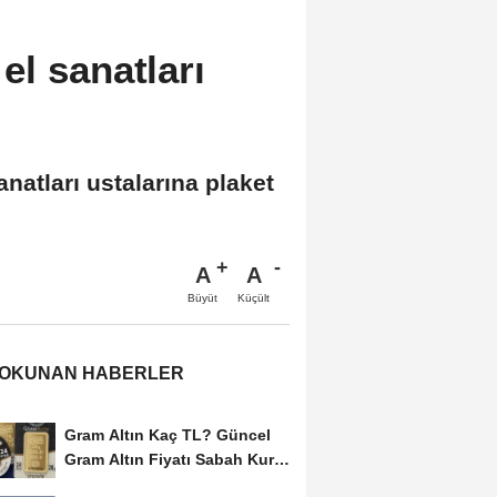
l sanatları
natları ustalarına plaket
A
A
Büyüt
Küçült
 OKUNAN HABERLER
Gram Altın Kaç TL? Güncel
Gram Altın Fiyatı Sabah Kuru
(05 Ağustos...