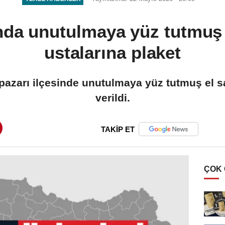
nda unutulmaya yüz tutmuş e
ustalarına plaket
azarı ilçesinde unutulmaya yüz tutmuş el sa
verildi.
TAKİP ET
ÇOK