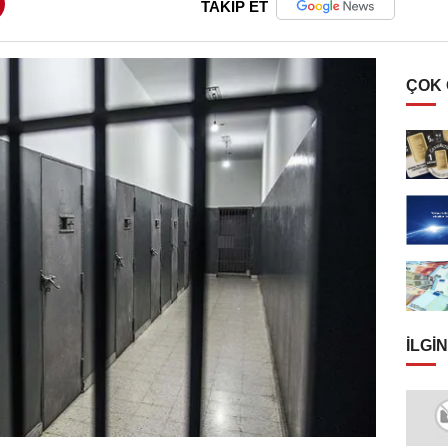
TAKİP ET
ÇOK
İLGIN