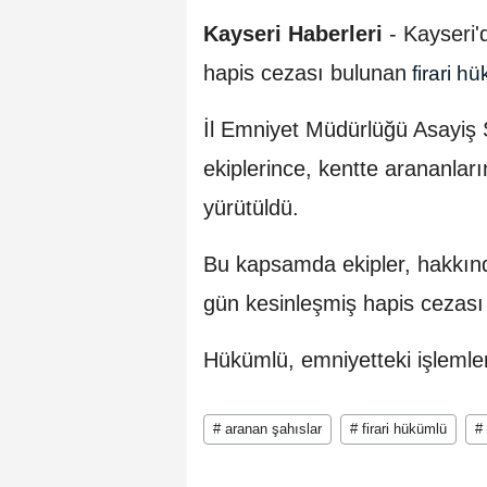
Kayseri Haberleri
- Kayseri'
hapis cezası bulunan
firari h
İl Emniyet Müdürlüğü Asayiş 
ekiplerince, kentte arananla
yürütüldü.
Bu kapsamda ekipler, hakkınd
gün kesinleşmiş hapis cezası 
Hükümlü, emniyetteki işlemler
# aranan şahıslar
# firari hükümlü
# 