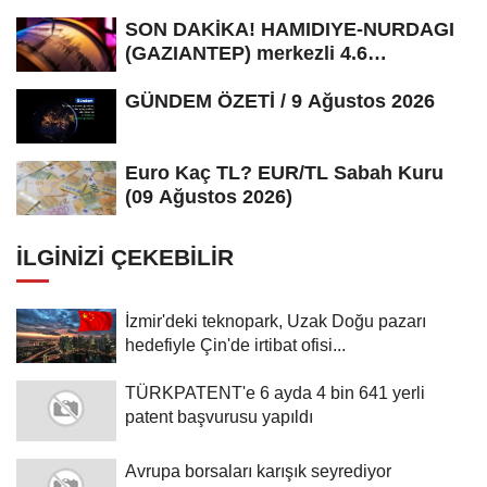
SON DAKİKA! HAMIDIYE-NURDAGI
(GAZIANTEP) merkezli 4.6
büyüklüğünde...
GÜNDEM ÖZETİ / 9 Ağustos 2026
Euro Kaç TL? EUR/TL Sabah Kuru
(09 Ağustos 2026)
İLGINIZI ÇEKEBILIR
İzmir'deki teknopark, Uzak Doğu pazarı
hedefiyle Çin'de irtibat ofisi...
TÜRKPATENT'e 6 ayda 4 bin 641 yerli
patent başvurusu yapıldı
Avrupa borsaları karışık seyrediyor