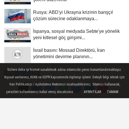
Rusya: ABD'yi Ukrayna krizinin barışçıl
çözüm sürecine odaklanmaya...
İspanya, sosyal medyada Sebte'ye yönelik
yeni kitlesel göç girişimi...
İsrail basını: Mossad Direktörü, İran
yönetimini devirme planının...
Sizlere daha iyi hizmet sunabilmek adına sitemizde çerez konumlandırmaktayız.
YEREL HABERLER
Kişisel verileriniz, KVKK ve GDPR kapsamında toplanıp işlenir. Detaylı bilgi almak için
Yayınlanma: 24 Mayıs 2026 - 00:25
Veri Politikamızı / Aydınlatma Metnimizi inceleyebilirsiniz. Sitemizi kullanarak,
çerezleri kullanmamızı kabul etmiş olacaksınız.
AYRINTILAR
TAMAM
Trump, nihai hale getirilmek üzere
İran'la büyük oranda bir
anlaşmaya varıldığını açıkladı