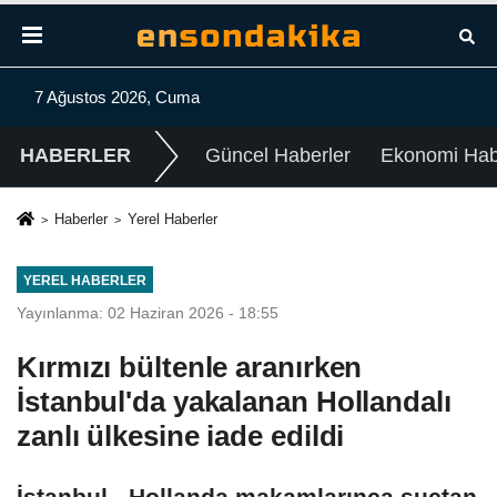
7 Ağustos 2026, Cuma
HABERLER
Güncel Haberler
Ekonomi Habe
Haberler
Yerel Haberler
YEREL HABERLER
Yayınlanma: 02 Haziran 2026 - 18:55
Kırmızı bültenle aranırken
İstanbul'da yakalanan Hollandalı
zanlı ülkesine iade edildi
İstanbul - Hollanda makamlarınca suçtan