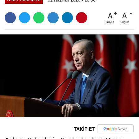
A
A
Büyüt
Küçült
TAKİP ET