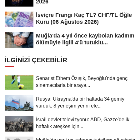
2026
İsviçre Frangı Kaç TL? CHF/TL Öğle
Kuru (06 Ağustos 2026)
Muğla'da 4 yıl önce kaybolan kadının
ölümüyle ilgili 4'ü tutuklu...
İLGINIZI ÇEKEBILIR
Senarist Ethem Özışık, Beyoğlu'nda genç
sinemacılarla bir araya...
Rusya: Ukrayna'da bir haftada 34 gemiyi
vurduk, 8 yerleşim yerini ele...
İsrail devlet televizyonu: ABD, Gazze'de iki
haftalık ateşkes için...