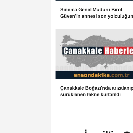
Sinema Genel Müdürü Birol
Güven'in annesi son yolculuğu
uğurlandı
Çanakkale Boğazı'nda arızalanı
sürüklenen tekne kurtarıldı