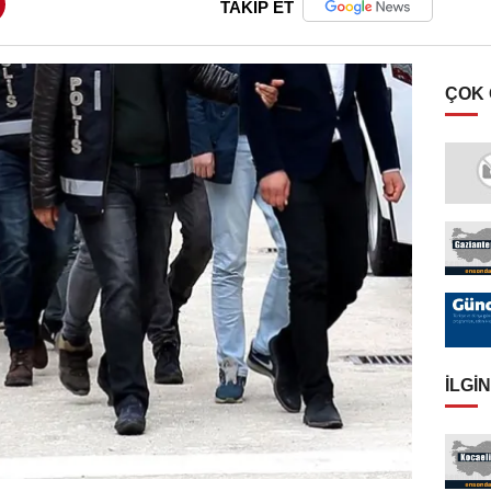
TAKİP ET
ÇOK
İLGIN