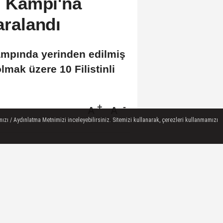
ci Kampı'na
aralandı
Kampında yerinden edilmiş
olmak üzere 10 Filistinli
A
A
ızı / Aydınlatma Metnimizi inceleyebilirsiniz. Sitemizi kullanarak, çerezleri kullanmamızı
Büyüt
Küçült
 OKUNAN HABERLER
İstanbul Festivalinde Sagopa
Kajmer ve maNga konser
verdi
AFAD ile Gaziantep