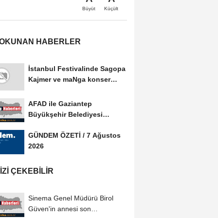
Büyüt
Küçült
 OKUNAN HABERLER
İstanbul Festivalinde Sagopa
Kajmer ve maNga konser
verdi
AFAD ile Gaziantep
Büyükşehir Belediyesi
arasında Afet Farkındalık...
GÜNDEM ÖZETİ / 7 Ağustos
2026
IZI ÇEKEBILIR
Sinema Genel Müdürü Birol
Güven'in annesi son