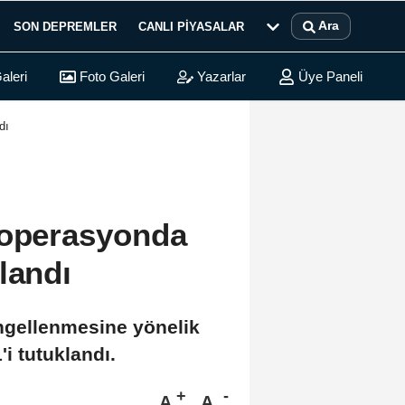
Ara
SON DEPREMLER
CANLI PIYASALAR
aleri
Foto Galeri
Yazarlar
Üye Paneli
dı
 operasyonda
landı
engellenmesine yönelik
i tutuklandı.
A
A