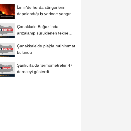
yolculuğuna uğurlandı
İzmir'de hurda süngerlerin
depolandığı iş yerinde yangın
Çanakkale Boğazı'nda
arızalanıp sürüklenen tekne
kurtarıldı
Çanakkale'de plajda mühimmat
bulundu
Şanlıurfa'da termometreler 47
dereceyi gösterdi