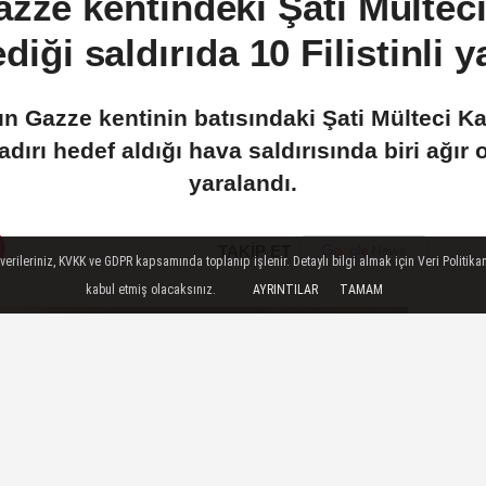
Gazze kentindeki Şati Mülte
diği saldırıda 10 Filistinli y
nun Gazze kentinin batısındaki Şati Mülteci 
çadırı hedef aldığı hava saldırısında biri ağır 
yaralandı.
TAKİP ET
ileriniz, KVKK ve GDPR kapsamında toplanıp işlenir. Detaylı bilgi almak için Veri Politikam
kabul etmiş olacaksınız.
AYRINTILAR
TAMAM
ÇOK