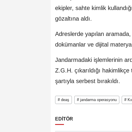
ekipler, sahte kimlik kullandığ
gözaltına aldı.
Adreslerde yapılan aramada, 3 
dokümanlar ve dijital materyall
Jandarmadaki işlemlerinin ard
Z.G.H. çıkarıldığı hakimlikçe t
şartıyla serbest bırakıldı.
# deaş
# jandarma operasyonu
# Kı
EDİTÖR