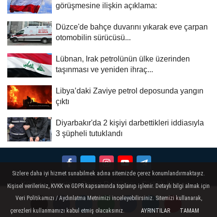
görüşmesine ilişkin açıklama:
Düzce'de bahçe duvarını yıkarak eve çarpan
otomobilin sürücüsü...
Lübnan, Irak petrolünün ülke üzerinden
taşınması ve yeniden ihraç...
Libya’daki Zaviye petrol deposunda yangın
çıktı
Diyarbakır'da 2 kişiyi darbettikleri iddiasıyla
3 şüpheli tutuklandı
Sizlere daha iyi hizmet sunabilmek adına sitemizde çerez konumlandırmaktayız.
Künye
İletişim
Çerez Politikası
Gizlilik İlkeleri
Kişisel verileriniz, KVKK ve GDPR kapsamında toplanıp işlenir. Detaylı bilgi almak için
Veri Politikamızı / Aydınlatma Metnimizi inceleyebilirsiniz. Sitemizi kullanarak,
çerezleri kullanmamızı kabul etmiş olacaksınız.
AYRINTILAR
TAMAM