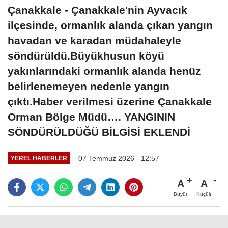
Çanakkale - Çanakkale'nin Ayvacık
ilçesinde, ormanlık alanda çıkan yangın
havadan ve karadan müdahaleyle
söndürüldü.​​​​​​​Büyükhusun köyü
yakınlarındaki ormanlık alanda henüz
belirlenemeyen nedenle yangın
çıktı.Haber verilmesi üzerine Çanakkale
Orman Bölge Müdü…. YANGININ
SÖNDÜRÜLDÜĞÜ BİLGİSİ EKLENDİ
07 Temmuz 2026 - 12:57
YEREL HABERLER
A
A
Büyüt
Küçült