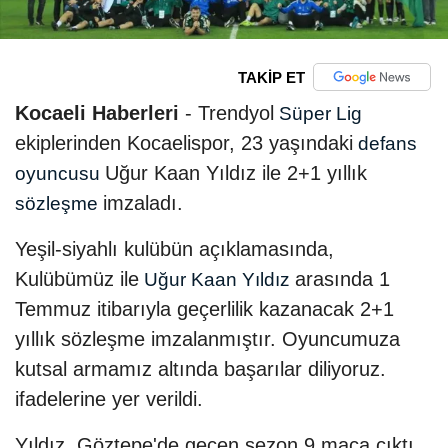
TAKİP ET
Kocaeli Haberleri
- Trendyol
Süper Lig
ekiplerinden Kocaelispor, 23 yaşındaki
defans
Uğur Kaan Yıldız ile 2+1 yıllık
oyuncusu
imzaladı.
sözleşme
Yeşil-siyahlı kulübün açıklamasında,
Kulübümüz ile
arasında 1
Uğur Kaan Yıldız
Temmuz itibarıyla geçerlilik kazanacak 2+1
yıllık sözleşme imzalanmıştır. Oyuncumuza
kutsal armamız altında başarılar diliyoruz.
ifadelerine yer verildi.
Yıldız, Göztepe'de geçen sezon 9 maça çıktı.