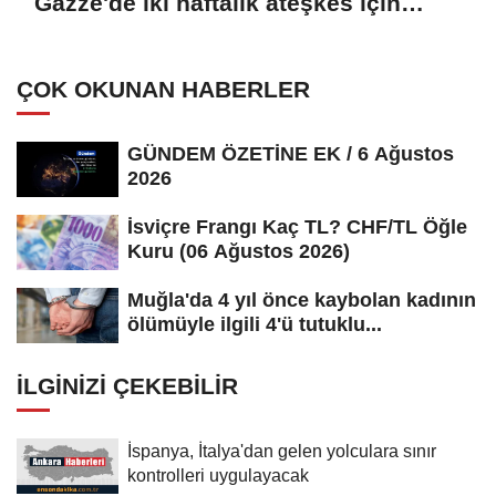
Gazze'de iki haftalık ateşkes için
İsrail'e baskı yapıyor
ÇOK OKUNAN HABERLER
GÜNDEM ÖZETİNE EK / 6 Ağustos
2026
İsviçre Frangı Kaç TL? CHF/TL Öğle
Kuru (06 Ağustos 2026)
Muğla'da 4 yıl önce kaybolan kadının
ölümüyle ilgili 4'ü tutuklu...
İLGINIZI ÇEKEBILIR
İspanya, İtalya'dan gelen yolculara sınır
kontrolleri uygulayacak