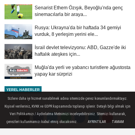
Senarist Ethem Özışık, Beyoğlu'nda genç
sinemacılarla bir araya...
Rusya: Ukrayna'da bir haftada 34 gemiyi
vurduk, 8 yerleşim yerini ele...
İsrail devlet televizyonu: ABD, Gazze'de iki
haftalık ateşkes için...
Muğla'da yerli ve yabancı turistlere ağustosta
yapay kar sürprizi
YEREL HABERLER
Yayınlanma: 02 Haziran 2026 - 19:45
Sizlere daha iyi hizmet sunabilmek adına sitemizde çerez konumlandırmaktayız.
Kişisel verileriniz, KVKK ve GDPR kapsamında toplanıp işlenir. Detaylı bilgi almak için
Şırnak'ta kaçak ilaç
Veri Politikamızı / Aydınlatma Metnimizi inceleyebilirsiniz. Sitemizi kullanarak,
operasyonunda 2 şüpheli
çerezleri kullanmamızı kabul etmiş olacaksınız.
AYRINTILAR
TAMAM
yakalandı