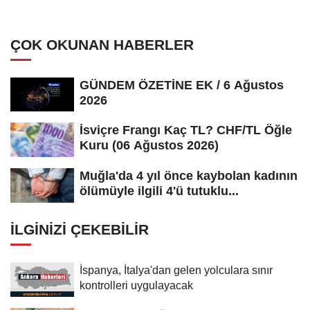
İsrail'e baskı yapıyor
ÇOK OKUNAN HABERLER
GÜNDEM ÖZETİNE EK / 6 Ağustos
2026
İsviçre Frangı Kaç TL? CHF/TL Öğle
Kuru (06 Ağustos 2026)
Muğla'da 4 yıl önce kaybolan kadının
ölümüyle ilgili 4'ü tutuklu...
İLGINIZI ÇEKEBILIR
İspanya, İtalya'dan gelen yolculara sınır
kontrolleri uygulayacak