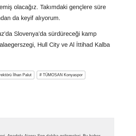
irlemiş olacağız. Takımdaki gençlere süre
an da keyif alıyorum.
muz'da Slovenya'da sürdüreceği kamp
aegerszegi, Hull City ve Al İttihad Kalba
ektörü İlhan Palut
# TÜMOSAN Konyaspor
eri. Anadolu Ajansı Son dakika gelişmeleri. Bu haber