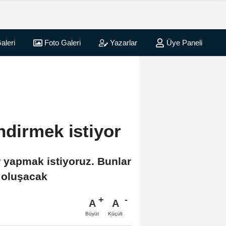
aleri
Foto Galeri
Yazarlar
Üye Paneli
dirmek istiyor
r yapmak istiyoruz. Bunlar
 oluşacak
A
A
Büyüt
Küçült