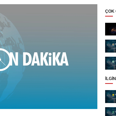
ÇOK
İLGIN