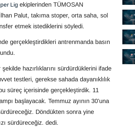
ekiplerinden TÜMOSAN
per Lig
İlhan Palut, takıma stoper, orta saha, sol
sfer etmek istediklerini söyledi.
nde gerçekleştirdikleri antrenmanda basın
lundu.
ekilde hazırlıklarını sürdürdüklerini ifade
vet testleri, gerekse sahada dayanıklılık
i bu süreç içerisinde gerçekleştirdik. 11
kampı başlayacak. Temmuz ayının 30'una
sürdüreceğiz. Döndükten sonra yine
mızı sürdüreceğiz. dedi.