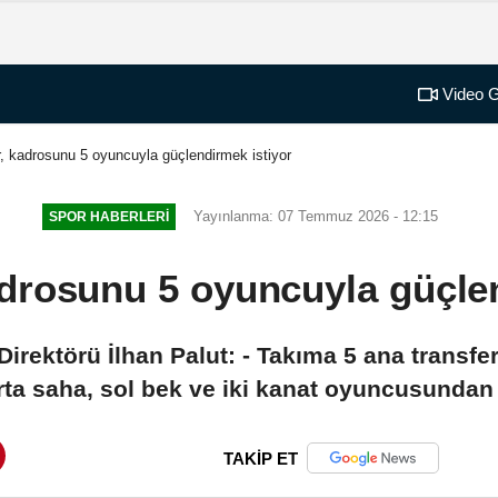
Video G
 kadrosunu 5 oyuncuyla güçlendirmek istiyor
Yayınlanma: 07 Temmuz 2026 - 12:15
SPOR HABERLERI
drosunu 5 oyuncuyla güçlen
irektörü İlhan Palut: - Takıma 5 ana transfe
orta saha, sol bek ve iki kanat oyuncusundan
TAKİP ET