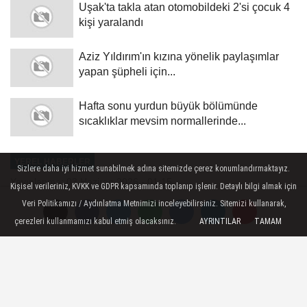
Uşak'ta takla atan otomobildeki 2'si çocuk 4
kişi yaralandı
Aziz Yıldırım'ın kızına yönelik paylaşımlar
yapan şüpheli için...
Hafta sonu yurdun büyük bölümünde
sıcaklıklar mevsim normallerinde...
YEREL HABERLER
Sizlere daha iyi hizmet sunabilmek adına sitemizde çerez konumlandırmaktayız.
Yayınlanma: 03 Haziran 2026 - 01:15
Kişisel verileriniz, KVKK ve GDPR kapsamında toplanıp işlenir. Detaylı bilgi almak için
Veri Politikamızı / Aydınlatma Metnimizi inceleyebilirsiniz. Sitemizi kullanarak,
İngiltere'de polisin bıçaklanan
çerezleri kullanmamızı kabul etmiş olacaksınız.
AYRINTILAR
TAMAM
öğrenciyi kelepçelemesi ülkede
geniş çaplı tepkilere neden oldu
İngiltere - Geçen yıl meydana gelen