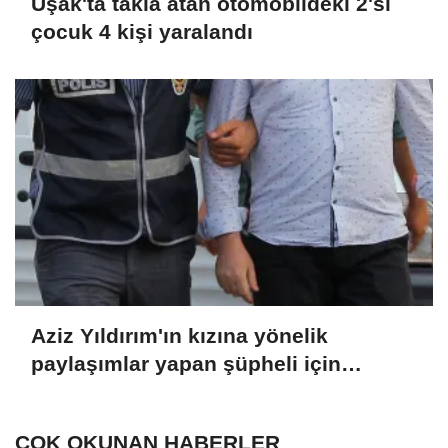
Uşak'ta takla atan otomobildeki 2'si
çocuk 4 kişi yaralandı
Aziz Yıldırım'ın kızına yönelik
paylaşımlar yapan şüpheli için
tutuklama talebi
ÇOK OKUNAN HABERLER