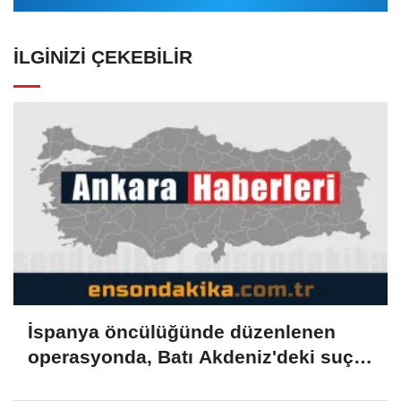
İLGINIZI ÇEKEBILIR
İspanya öncülüğünde düzenlenen
operasyonda, Batı Akdeniz'deki suç
şebekesi çökertildi