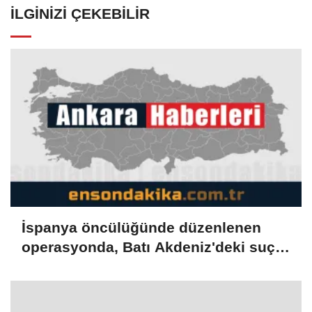
İLGINIZI ÇEKEBILIR
İspanya öncülüğünde düzenlenen
operasyonda, Batı Akdeniz'deki suç
şebekesi çökertildi