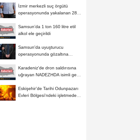
İzmir merkezli suç örgütü
operasyonunda yakalanan 28
şüpheli tutuklandı
Samsun’da 1 ton 160 litre etil
alkol ele geçirildi
Samsun'da uyuşturucu
operasyonunda gözaltına
alınan 7 zanlı tutuklandı
Karadeniz'de dron saldırısına
uğrayan NADEZHDA isimli gemi
Samsun'a...
Eskişehir'de Tarihi Odunpazarı
Evleri Bölgesi'ndeki işletmede
çıkan...