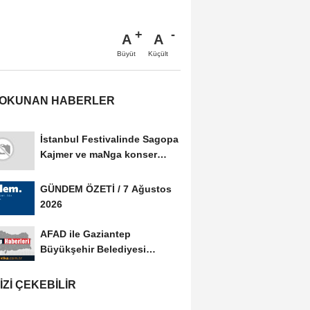
A
A
Büyüt
Küçült
 OKUNAN HABERLER
İstanbul Festivalinde Sagopa
Kajmer ve maNga konser
verdi
GÜNDEM ÖZETİ / 7 Ağustos
2026
AFAD ile Gaziantep
Büyükşehir Belediyesi
arasında Afet Farkındalık...
IZI ÇEKEBILIR