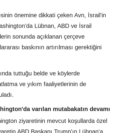
esinin önemine dikkati çeken Avn, İsrail'in
Washington'da Lübnan, ABD ve İsrail
lerin sonunda açıklanan çerçeve
ararası baskının artırılması gerektiğini
tında tuttuğu belde ve köylerde
atma ve yıkım faaliyetlerinin de
uladı.
ington'da varılan mutabakatın devamı
ington ziyaretinin mevcut koşullarda özel
ziyaretin ABD Başkanı Trump'ın Lübnan'a