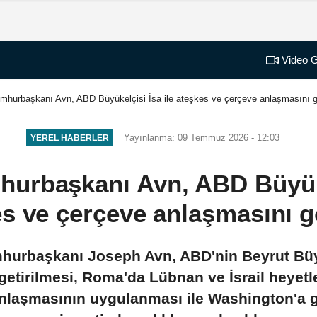
Video G
mhurbaşkanı Avn, ABD Büyükelçisi İsa ile ateşkes ve çerçeve anlaşmasını g
Yayınlanma: 09 Temmuz 2026 - 12:03
YEREL HABERLER
urbaşkanı Avn, ABD Büyükel
s ve çerçeve anlaşmasını 
hurbaşkanı Joseph Avn, ABD'nin Beyrut Büyük
 getirilmesi, Roma'da Lübnan ve İsrail heyetl
nlaşmasının uygulanması ile Washington'a g