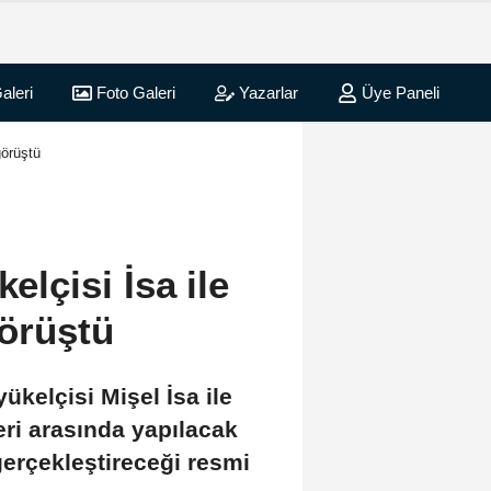
aleri
Foto Galeri
Yazarlar
Üye Paneli
örüştü
çisi İsa ile
görüştü
elçisi Mişel İsa ile
eri arasında yapılacak
erçekleştireceği resmi