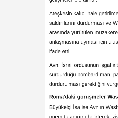
Ateşkesin kalıcı hale getirilm
saldırılarını durdurması ve 
arasında yürütülen müzakere
anlaşmasına uyması için ulusl
ifade etti.
Avn, İsrail ordusunun işgal al
sürdürdüğü bombardıman, patl
durdurulması gerektiğini vurg
Roma'daki görüşmeler Wash
Büyükelçi İsa ise Avn'ın Wash
önem taşıdığını belirterek, 