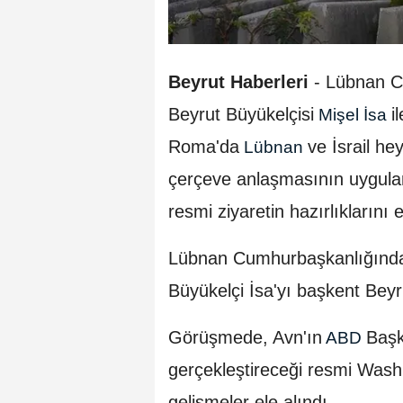
Beyrut Haberleri
-
Lübnan C
Beyrut Büyükelçisi
i
Mişel İsa
Roma'da
ve İsrail he
Lübnan
çerçeve anlaşmasının uygulan
resmi ziyaretin hazırlıklarını e
Lübnan Cumhurbaşkanlığından
Büyükelçi İsa'yı başkent Beyr
Görüşmede, Avn'ın
Başk
ABD
gerçekleştireceği resmi Washi
gelişmeler ele alındı.