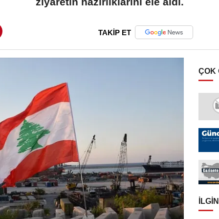
ziyaretin hazırlıklarını ele aldı.
TAKİP ET
ÇOK
İLGIN