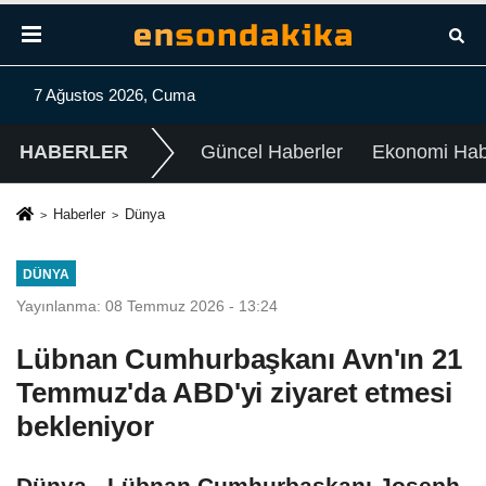
7 Ağustos 2026, Cuma
HABERLER
Güncel Haberler
Ekonomi Habe
Haberler
Dünya
DÜNYA
Yayınlanma: 08 Temmuz 2026 - 13:24
Lübnan Cumhurbaşkanı Avn'ın 21
Temmuz'da ABD'yi ziyaret etmesi
bekleniyor
Dünya - Lübnan Cumhurbaşkanı Joseph