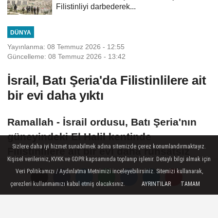
Filistinliyi darbederek...
DÜNYA
Yayınlanma: 08 Temmuz 2026 - 12:55
Güncelleme: 08 Temmuz 2026 - 13:42
İsrail, Batı Şeria'da Filistinlilere ait
bir evi daha yıktı
Ramallah - İsrail ordusu, Batı Şeria'nın
güneyindeki El Halil kentinde
Sizlere daha iyi hizmet sunabilmek adına sitemizde çerez konumlandırmaktayız.
Filistinlilere ait bir evi daha ruhsatsız
Kişisel verileriniz, KVKK ve GDPR kapsamında toplanıp işlenir. Detaylı bilgi almak için
olduğu iddiasıyla yıktı.
Veri Politikamızı / Aydınlatma Metnimizi inceleyebilirsiniz. Sitemizi kullanarak,
çerezleri kullanmamızı kabul etmiş olacaksınız.
AYRINTILAR
TAMAM
08 Temmuz 2026 - 12:55
DÜNYA
A
A