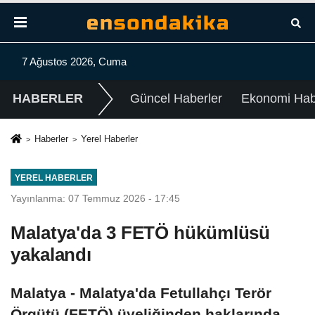
7 Ağustos 2026, Cuma
HABERLER
Güncel Haberler
Ekonomi Habe
Haberler
Yerel Haberler
YEREL HABERLER
Yayınlanma: 07 Temmuz 2026 - 17:45
Malatya'da 3 FETÖ hükümlüsü
yakalandı
Malatya - Malatya'da Fetullahçı Terör
Örgütü (FETÖ) üyeliğinden haklarında