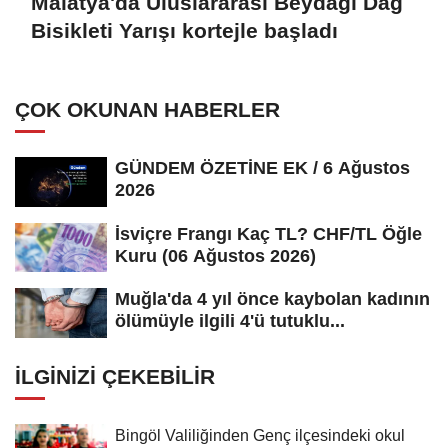
Malatya'da Uluslararası Beydağı Dağ
Bisikleti Yarışı kortejle başladı
ÇOK OKUNAN HABERLER
GÜNDEM ÖZETİNE EK / 6 Ağustos
2026
İsviçre Frangı Kaç TL? CHF/TL Öğle
Kuru (06 Ağustos 2026)
Muğla'da 4 yıl önce kaybolan kadının
ölümüyle ilgili 4'ü tutuklu...
İLGINIZI ÇEKEBILIR
Bingöl Valiliğinden Genç ilçesindeki okul