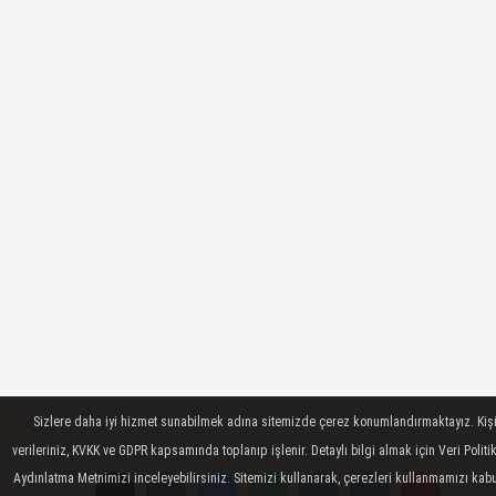
Sizlere daha iyi hizmet sunabilmek adına sitemizde çerez konumlandırmaktayız. Kiş
verileriniz, KVKK ve GDPR kapsamında toplanıp işlenir. Detaylı bilgi almak için Veri Politi
Aydınlatma Metnimizi inceleyebilirsiniz. Sitemizi kullanarak, çerezleri kullanmamızı kab