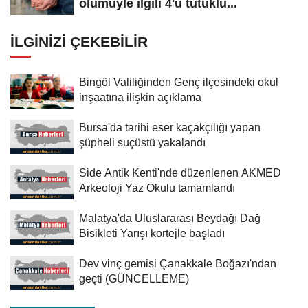
ölümüyle ilgili 4'ü tutuklu...
İLGINIZI ÇEKEBILIR
Bingöl Valiliğinden Genç ilçesindeki okul
inşaatına ilişkin açıklama
Bursa'da tarihi eser kaçakçılığı yapan
şüpheli suçüstü yakalandı
Side Antik Kenti'nde düzenlenen AKMED
Arkeoloji Yaz Okulu tamamlandı
Malatya'da Uluslararası Beydağı Dağ
Bisikleti Yarışı kortejle başladı
Dev vinç gemisi Çanakkale Boğazı'ndan
geçti (GÜNCELLEME)