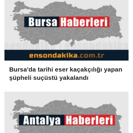
Bursa'da tarihi eser kaçakçılığı yapan
şüpheli suçüstü yakalandı