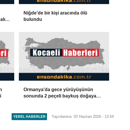
Niğde'de bir kişi aracında ölü
alık
bulundu
iği
n
Ormanya'da gece yürüyüşünün
i
sonunda 2 peçeli baykuş doğaya
salındı
Yayınlanma: 03 Haziran 2026 - 13:54
YEREL HABERLER