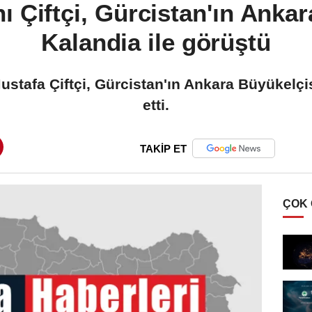
nı Çiftçi, Gürcistan'ın Anka
Kalandia ile görüştü
Mustafa Çiftçi, Gürcistan'ın Ankara Büyükelçis
etti.
TAKİP ET
ÇOK