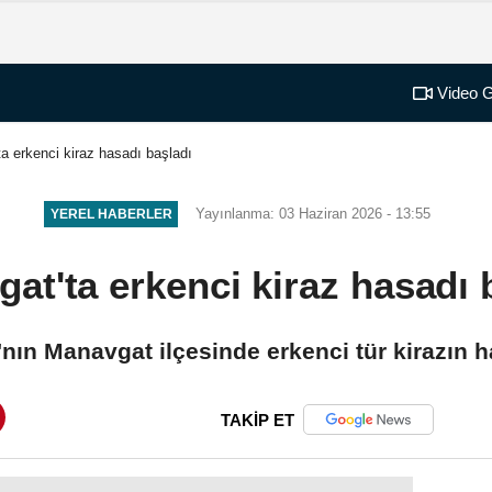
Video G
a erkenci kiraz hasadı başladı
Yayınlanma: 03 Haziran 2026 - 13:55
YEREL HABERLER
at'ta erkenci kiraz hasadı 
'nın Manavgat ilçesinde erkenci tür kirazın 
TAKİP ET