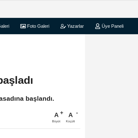
aleri
Foto Galeri
Yazarlar
Üye Paneli
başladı
hasadına başlandı.
A
A
Büyüt
Küçült