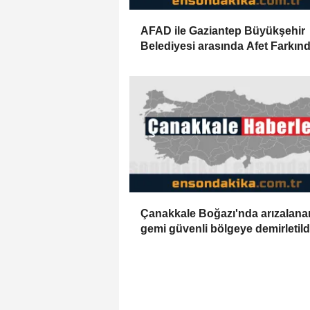
AFAD ile Gaziantep Büyükşehir
Belediyesi arasında Afet Farkınd
Merkezi kurulmasına ilişkin işbirl
protokolü
Çanakkale Boğazı'nda arızalana
gemi güvenli bölgeye demirletild