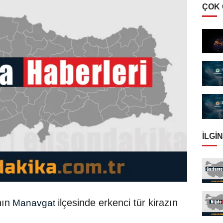
ÇOK
İLGIN
nın
ilçesinde erkenci tür kirazın
Manavgat