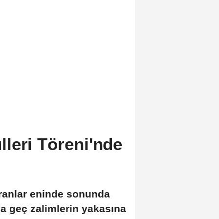
leri Töreni'nde
ıranlar eninde sonunda
ya geç zalimlerin yakasına