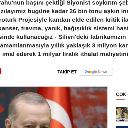
ahu'nun başını çektiği Siyonist soykırım şeb
zılayımız bugüne kadar 26 bin tonu aşkın i
rotürk Projesiyle kandan elde edilen kritik il
kanser, travma, yanık, bağışıklık sistemi hast
isinde kullanacağız - Silivri'deki fabrikamızın
tamamlanmasıyla yıllık yaklaşık 3 milyon ka
imal ederek 1 milyar liralık ithalat maliyetini
TAKİP ET
ÇOK