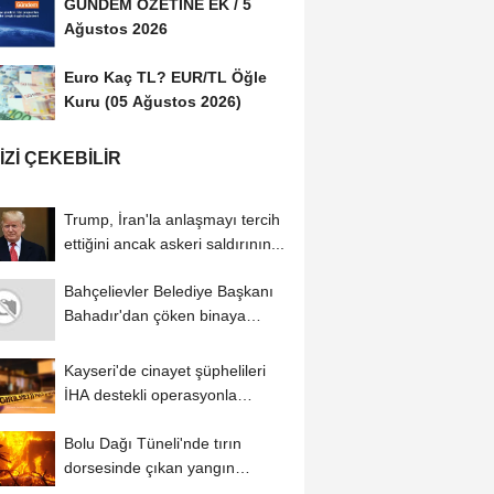
GÜNDEM ÖZETİNE EK / 5
Ağustos 2026
Euro Kaç TL? EUR/TL Öğle
Kuru (05 Ağustos 2026)
IZI ÇEKEBILIR
Trump, İran'la anlaşmayı tercih
ettiğini ancak askeri saldırının...
Bahçelievler Belediye Başkanı
Bahadır'dan çöken binaya
ilişkin...
Kayseri'de cinayet şüphelileri
İHA destekli operasyonla
yakalandı
Bolu Dağı Tüneli'nde tırın
dorsesinde çıkan yangın
söndürüldü