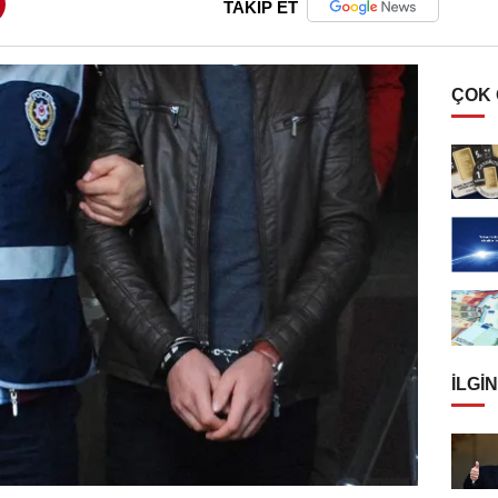
TAKİP ET
ÇOK
İLGIN