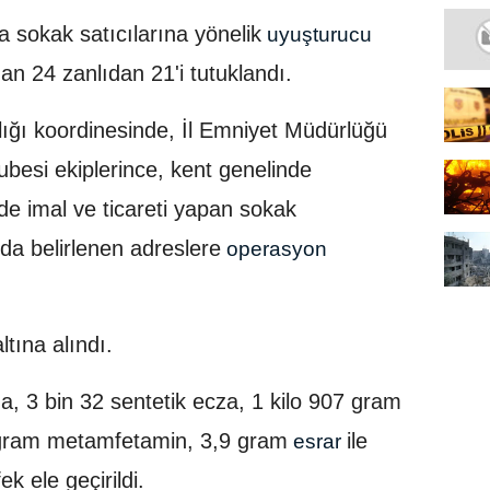
 sokak satıcılarına yönelik
uyuşturucu
n 24 zanlıdan 21'i tutuklandı.
ğı koordinesinde, İl Emniyet Müdürlüğü
besi ekiplerince, kent genelinde
e imal ve ticareti yapan sokak
'da belirlenen adreslere
operasyon
tına alındı.
, 3 bin 32 sentetik ecza, 1 kilo 907 gram
 gram metamfetamin, 3,9 gram
ile
esrar
k ele geçirildi.