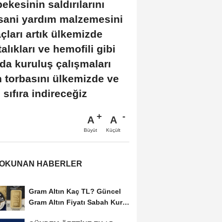
ekesinin saldırılarını
nsani yardım malzemesini
açları artık ülkemizde
alıkları ve hemofili gibi
 da kuruluş çalışmaları
n torbasını ülkemizde ve
 sıfıra indireceğiz
A
A
Büyüt
Küçült
 OKUNAN HABERLER
Gram Altın Kaç TL? Güncel
Gram Altın Fiyatı Sabah Kuru
(05 Ağustos...