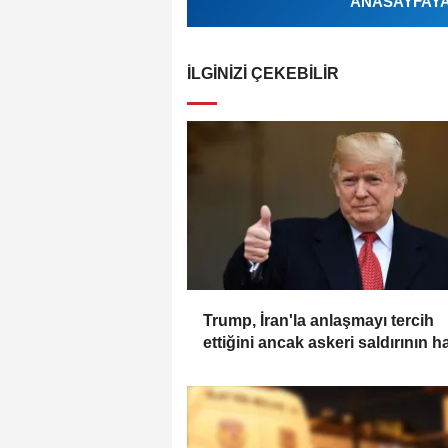
ANASAYFAYA 
İLGINIZI ÇEKEBILIR
Trump, İran'la anlaşmayı tercih
ettiğini ancak askeri saldırının h
bir seçenek olduğunu belirtti