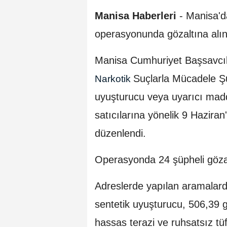
Manisa Haberleri
- Manisa'da
operasyonunda gözaltına alına
Manisa Cumhuriyet Başsavcılı
Suçlarla Mücadele Şu
Narkotik
uyuşturucu veya uyarıcı madd
satıcılarına yönelik 9 Haziran
düzenlendi.
Operasyonda 24 şüpheli gözal
Adreslerde yapılan aramalarda
sentetik uyuşturucu, 506,39
hassas terazi ve ruhsatsız tüfe