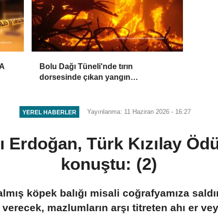
HA
Bolu Dağı Tüneli'nde tırın
dorsesinde çıkan yangın
söndürüldü
Yayınlanma: 11 Haziran 2026 - 16:27
YEREL HABERLER
Erdoğan, Türk Kızılay Ödül
konuştu: (2)
lmış köpek balığı misali coğrafyamıza sald
 verecek, mazlumların arşı titreten ahı er ve