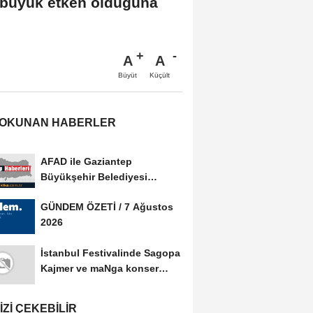
n büyük etken olduğuna
A
A
Büyüt
Küçült
 OKUNAN HABERLER
AFAD ile Gaziantep
Büyükşehir Belediyesi
arasında Afet Farkındalık...
GÜNDEM ÖZETİ / 7 Ağustos
2026
İstanbul Festivalinde Sagopa
Kajmer ve maNga konser
verdi
IZI ÇEKEBILIR