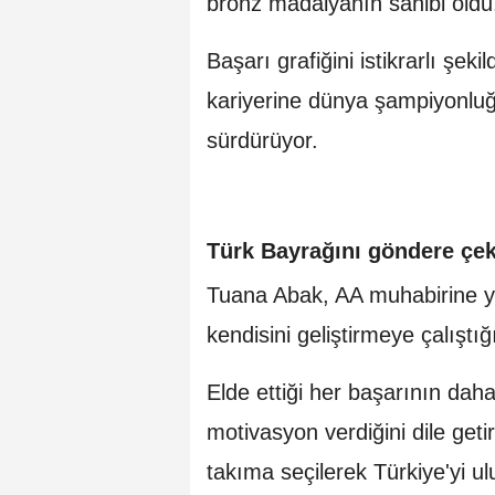
bronz madalyanın sahibi oldu
Başarı grafiğini istikrarlı şe
kariyerine dünya şampiyonluğ
sürdürüyor.
Türk Bayrağını göndere çek
Tuana Abak, AA muhabirine ya
kendisini geliştirmeye çalıştığ
Elde ettiği her başarının da
motivasyon verdiğini dile geti
takıma seçilerek Türkiye'yi ul