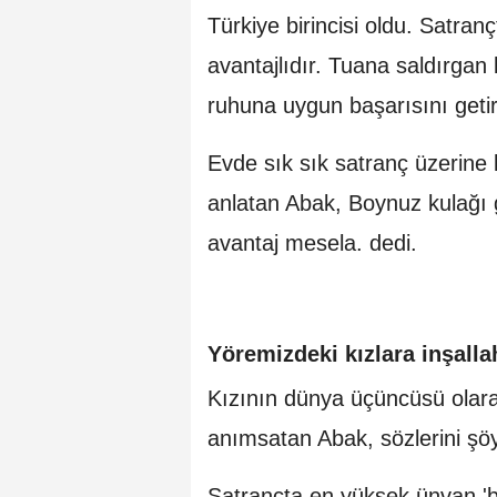
Türkiye birincisi oldu. Satranç
avantajlıdır. Tuana saldırgan 
ruhuna uygun başarısını geti
Evde sık sık satranç üzerine 
anlatan Abak, Boynuz kulağı ge
avantaj mesela. dedi.
Yöremizdeki kızlara inşall
Kızının dünya üçüncüsü olara
anımsatan Abak, sözlerini şö
Satrançta en yüksek ünvan 'b