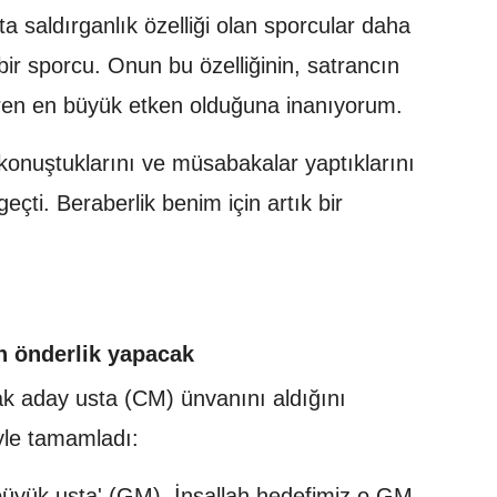
ta saldırganlık özelliği olan sporcular daha
bir sporcu. Onun bu özelliğinin, satrancın
ren en büyük etken olduğuna inanıyorum.
konuştuklarını ve müsabakalar yaptıklarını
çti. Beraberlik benim için artık bir
ah önderlik yapacak
k aday usta (CM) ünvanını aldığını
yle tamamladı:
üyük usta' (GM). İnşallah hedefimiz o GM