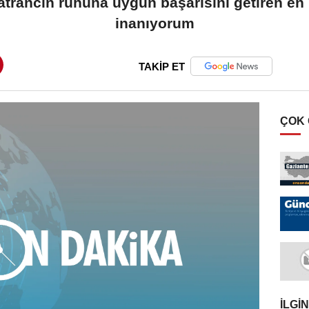
satrancın ruhuna uygun başarısını getiren e
inanıyorum
TAKİP ET
ÇOK
İLGIN