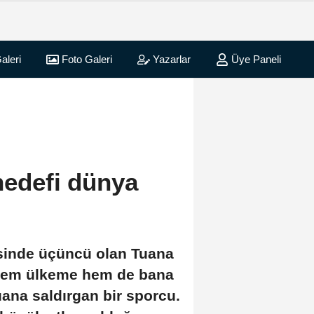
aleri
Foto Galeri
Yazarlar
Üye Paneli
 hedefi dünya
isinde üçüncü olan Tuana
 hem ülkeme hem de bana
ana saldırgan bir sporcu.