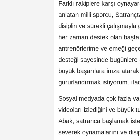
Farklı rakiplere karşı oynayar
anlatan milli sporcu, Satranç
disiplin ve sürekli çalışmayl
her zaman destek olan başta
antrenörlerime ve emeği geç
desteği sayesinde bugünlere
büyük başarılara imza atara
gururlandırmak istiyorum. ifad
Sosyal medyada çok fazla vaki
videoları izlediğini ve büyük t
Abak, satranca başlamak iste
severek oynamalarını ve disipl