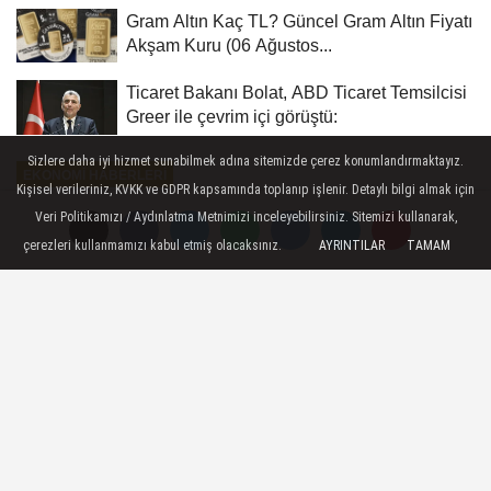
Gram Altın Kaç TL? Güncel Gram Altın Fiyatı
Akşam Kuru (06 Ağustos...
Ticaret Bakanı Bolat, ABD Ticaret Temsilcisi
Greer ile çevrim içi görüştü:
Sizlere daha iyi hizmet sunabilmek adına sitemizde çerez konumlandırmaktayız.
EKONOMI HABERLERI
Kişisel verileriniz, KVKK ve GDPR kapsamında toplanıp işlenir. Detaylı bilgi almak için
Yayınlanma: 03 Haziran 2026 - 11:21
Veri Politikamızı / Aydınlatma Metnimizi inceleyebilirsiniz. Sitemizi kullanarak,
çerezleri kullanmamızı kabul etmiş olacaksınız.
AYRINTILAR
TAMAM
EY Türkiye'de üst düzey atama
İstanbul - Uluslararası danışmanlık
hizmetleri şirketi Ernst & Young (EY)
Türkiye Güvence Hizmetleri Şirket Ortağı
Can Altıntaş, şirketin Güvence Bölümü
Başkanı olarak atandı.